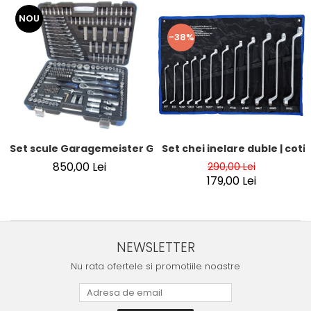
NOU
-38%
Set chei inelare duble | cotite
Set scule Garagemeister GM52840 – 216 piese, chei tubular
850,00 Lei
290,00 Lei
179,00 Lei
NEWSLETTER
Nu rata ofertele si promotiile noastre