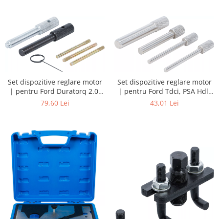
Set dispozitive reglare motor
Set dispozitive reglare motor
| pentru Ford Duratorq 2.0,
| pentru Ford Tdci, PSA Hdl,
2.4 Diesel
Mazda D 1.4, 1.6
79,60 Lei
43,01 Lei