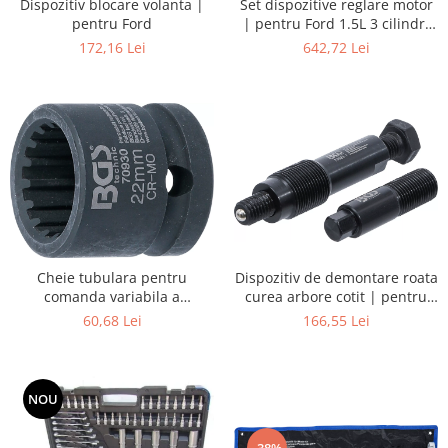
Set dispozitive reglare motor
Dispozitiv blocare volanta |
| pentru Ford 1.5L 3 cilindri
pentru Ford
EcoBoost motoare cu benzina
642,72 Lei
172,16 Lei
Dispozitiv de demontare roata
Cheie tubulara pentru
curea arbore cotit | pentru
comanda variabila a
Ford EcoBlue 2.0L
distributiei la arborii cu came
166,55 Lei
60,68 Lei
| pentru BMW, MINI, Ford
NOU
-38%