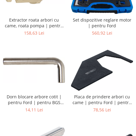
Extractor roata arbori cu
Set dispozitive reglare motor
came, roata pompa | pentru
| pentru Ford
Ford
158,63 Lei
560,92 Lei
Dorn blocare arbore cotit |
Placa de prindere arbori cu
pentru Ford | pentru BGS
came | pentru Ford | pentru
8156 | 12,7 mm
BGS 8156
14,11 Lei
78,56 Lei