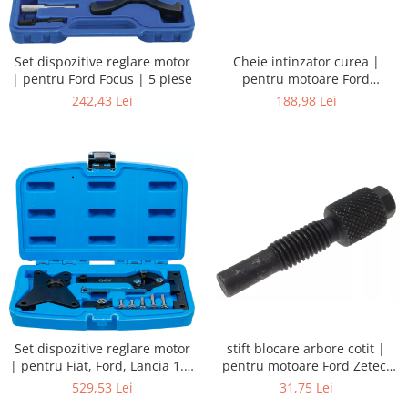
Set dispozitive reglare motor
Cheie intinzator curea |
| pentru Ford Focus | 5 piese
pentru motoare Ford
Duratorq
242,43 Lei
188,98 Lei
stift blocare arbore cotit |
Set dispozitive reglare motor
pentru motoare Ford Zetec,
| pentru Fiat, Ford, Lancia 1.2,
Duratec
1.4 8V
31,75 Lei
529,53 Lei