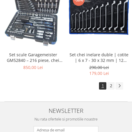
Set chei inelare duble | cotite
Set scule Garagemeister
| 6 x 7 - 30 x 32 mm | 12
GM52840 – 216 piese, chei
piese
tubulare 1/4”, 3/8”, 1/2”, biți,
290,00 Lei
850,00 Lei
prelungitoare și chei
179,00 Lei
combinate
1
2
NEWSLETTER
Nu rata ofertele si promotiile noastre