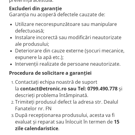
preferința acestuia.
Excluderi din garanție
Garanția nu acoperă defectele cauzate de:
Utilizare necorespunzătoare sau manipulare
defectuoasă;
Instalare incorectă sau modificări neautorizate
ale produsului;
Deteriorare din cauze externe (șocuri mecanice,
expunere la apă etc.);
Intervenții realizate de persoane neautorizate.
Procedura de solicitare a garanției
Contactați echipa noastră de suport
la
contact@etronic.ro sau Tel: 0799.490.778
și
descrieți problema întâmpinată.
Trimiteți produsul defect la adresa str. Dealul
Fanatelor nr. FN
După recepționarea produsului, acesta va fi
evaluat și reparat sau înlocuit în termen de
15
zile calendaristice
.