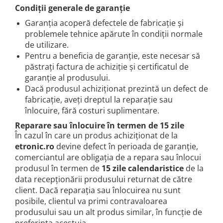
Condiții generale de garanție
Garanția acoperă defectele de fabricație și
problemele tehnice apărute în condiții normale
de utilizare.
Pentru a beneficia de garanție, este necesar să
păstrați factura de achiziție și certificatul de
garanție al produsului.
Dacă produsul achiziționat prezintă un defect de
fabricație, aveți dreptul la reparație sau
înlocuire, fără costuri suplimentare.
Reparare sau înlocuire în termen de 15 zile
În cazul în care un produs achiziționat de la
e
tronic.ro
devine defect în perioada de garanție,
comerciantul are obligația de a repara sau înlocui
produsul în termen de
15 zile calendaristice
de la
data recepționării produsului returnat de către
client. Dacă reparația sau înlocuirea nu sunt
posibile, clientul va primi contravaloarea
produsului sau un alt produs similar, în funcție de