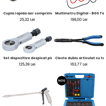
Cupla rapida aer comprimat cu racord furtun 8 mm (5/16"
Multimetru Digital - BGS Te
25,32 Lei
199,00 Lei
Cleste dublu articulat cu ta
Set dispozitive despicat piulite | 12 - 16 mm / 16 - 22 mm | 2
163,77 Lei
125,39 Lei
NOU