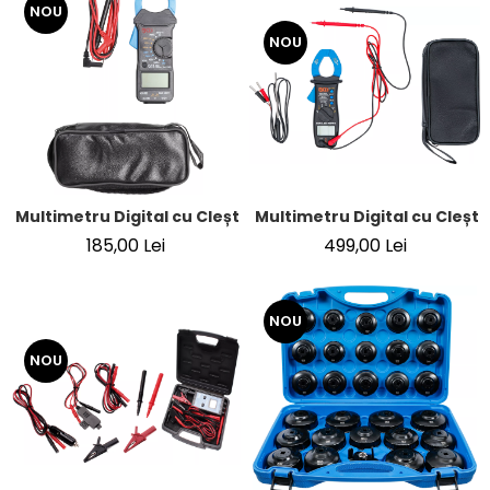
NOU
NOU
Multimetru Digital cu Clești BGS Technic
Multimetru Digital cu Cleșt
185,00 Lei
499,00 Lei
NOU
NOU