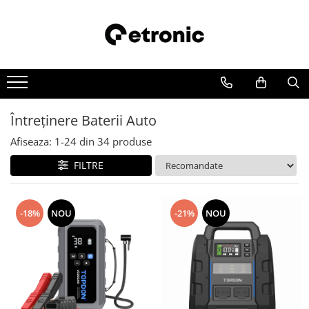
Întreținere Baterii Auto
Afiseaza:
1-
24
din
34
produse
FILTRE
-18%
NOU
-21%
NOU