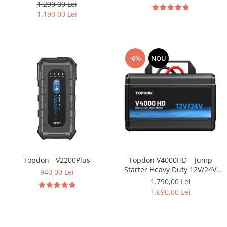
1.290,00 Lei
1.190,00 Lei
-6%
NOU
Topdon - V2200Plus
Topdon V4000HD – Jump
Starter Heavy Duty 12V/24V
940,00 Lei
pentru Camioane, TIR și
1.790,00 Lei
Autoturisme
1.690,00 Lei