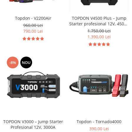
Topdon - V2200Air
TOPDON V4500 Plus – Jump
Starter profesional 12V, 4500A
960,00 Lei
cu Powerbank și lanternă LED
1.750,00 Lei
790,00 Lei
1.390,00 Lei
-8%
NOU
TOPDON V3000 – Jump Starter
Topdon - Tornado4000
Profesional 12V, 3000A
390,00 Lei