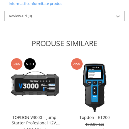
Informatii conformitate produs
Review-uri
(0)
PRODUSE SIMILARE
-8%
NOU
-15%
TOPDON V3000 – Jump
Topdon - BT200
Starter Profesional 12V,
460,00 Lei
3000A