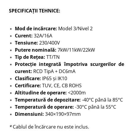
SPECIFICAȚII TEHNICE:
Mod de incărcare:
Model 3/Nivel 2
Curent:
32A/16A
Tensiune:
230/400V
Putere nominală:
7kW/11kW/22kW
Tip de Rețea:
TT/TN
Protecție integrată împotriva scurgerilor de
curent:
RCD TipA + DC6mA
Clasificare:
IP65 și IK10
Certificare:
TUV, CE, CB ROHS
Altitudine de operare:
<2000m
Temperatură de depozitare:
-40°C până la 85°C
Temperatură de operare:
-30°C până la 55°C
Dimensiuni:
340×190×97mm
*
Cablul de încărcare nu este inclus.