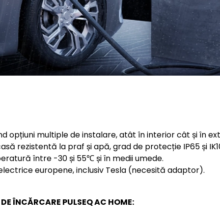
d opțiuni multiple de instalare, atât în interior cât și în ext
să rezistentă la praf și apă, grad de protecție IP65 și IK1
peratură între -30 și 55℃ și în medii umede.
lectrice europene, inclusiv Tesla (necesită adaptor).
I DE ÎNCĂRCARE PULSEQ AC HOME: