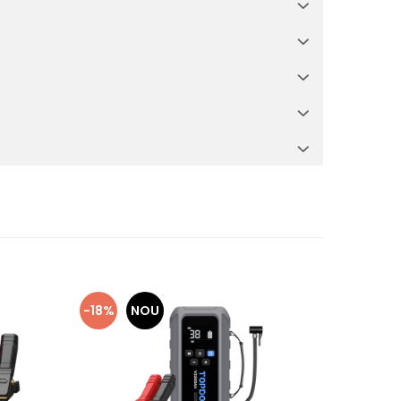
-18%
NOU
-21%