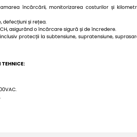
amarea încărcării, monitorizarea costurilor și kilometraj
 defecțiuni și rețea.
CH, asigurând o încărcare sigură și de încredere.
inclusiv protecții la subtensiune, supratensiune, suprasarc
 TEHNICE:
400VAC.
.