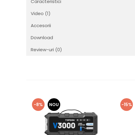
Caracteristici
Video
(1)
Accesorii
Download
Review-uri
(0)
-8%
NOU
-15%