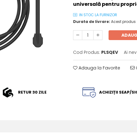
universală pentru proprie
IN STOC LA FURNIZOR
Durata de livrare:
Acest produs s
ADAUG
Cod Produs:
PLSQEV
Ai nev
Adauga la Favorite
C
RETUR 30 ZILE
ACHIZIȚII SEAP/S