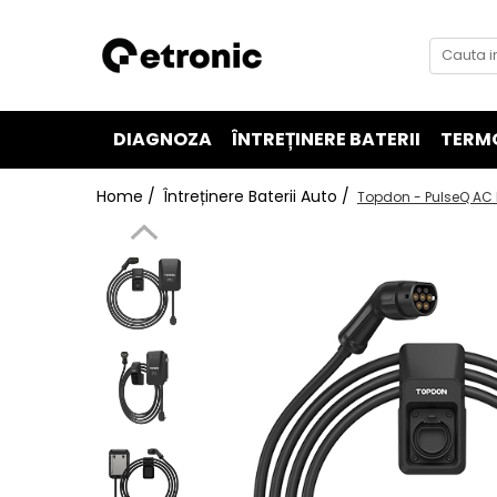
DIAGNOZA
ÎNTREȚINERE BATERII
TERM
Home /
Întreținere Baterii Auto /
Topdon - PulseQ AC