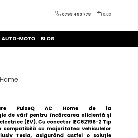
0799 490 778
0,00
AUTO-MOTO
BLOG
C Home
rcare PulseQ AC Home de la
e de vârf pentru încărcarea eficientă și
 electrice (EV). Cu conector IEC62196-2 Tip
 compatibilă cu majoritatea vehiculelor
clusiv Tesla, asigurând astfel o soluție