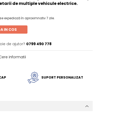
tarii de multiple vehicule electrice.
e expediază în aproximnativ 7 zile.
A IN COS
oie de ajutor?
0799 490 778
ere informatii
ICAP
SUPORT PERSONALIZAT