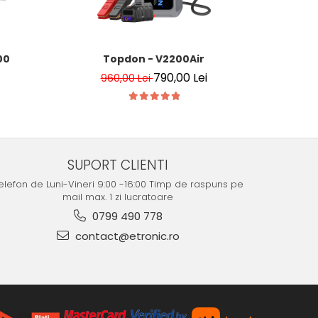
00
Topdon - V2200Air
TOPDON V4
790,00 Lei
960,00 Lei
1.7
SUPORT CLIENTI
elefon de Luni-Vineri 9:00 -16:00 Timp de raspuns pe
mail max. 1 zi lucratoare
0799 490 778
contact@etronic.ro