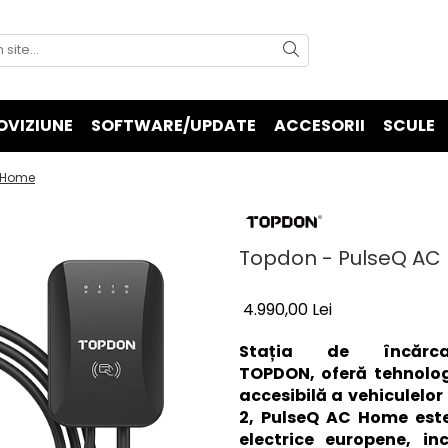
OVIZIUNE
SOFTWARE/UPDATE
ACCESORII
SCULE
 Home
Topdon - PulseQ A
4.990,00 Lei
Stația de încă
TOPDON, oferă tehnologi
accesibilă a vehiculelor
2, PulseQ AC Home este
electrice europene, in