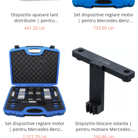
Dispozitiv apasare lant
Set dispozitive reglare motor
distributie | pentru
| pentru Mercedes-Benz
Mercedes-Benz
M156 and M159
441,26 Lei
733,90 Lei
Set dispozitive reglare motor
Dispozitiv blocare volanta |
| pentru Mercedes-Benz
pentru motoare Mercedes-
M176 / M177 / M178
Benz M133, M270, M607,
2.327,79 Lei
260,86 Lei