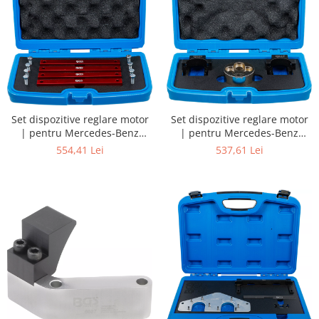
Set dispozitive reglare motor
Set dispozitive reglare motor
| pentru Mercedes-Benz
| pentru Mercedes-Benz
M276, M157, M278 | 12 piese
OM651
554,41 Lei
537,61 Lei