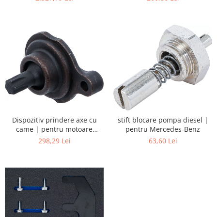
M651
Dispozitiv prindere axe cu
stift blocare pompa diesel |
came | pentru motoare
pentru Mercedes-Benz
Mercedes-Benz 272 / 273
298,29 Lei
63,60 Lei