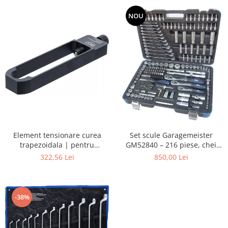
NOU
Element tensionare curea
Set scule Garagemeister
trapezoidala | pentru
GM52840 – 216 piese, chei
Mercedes-Benz W169 si W245
tubulare 1/4”, 3/8”, 1/2”, biți,
322,56 Lei
850,00 Lei
prelungitoare și chei
combinate
-38%