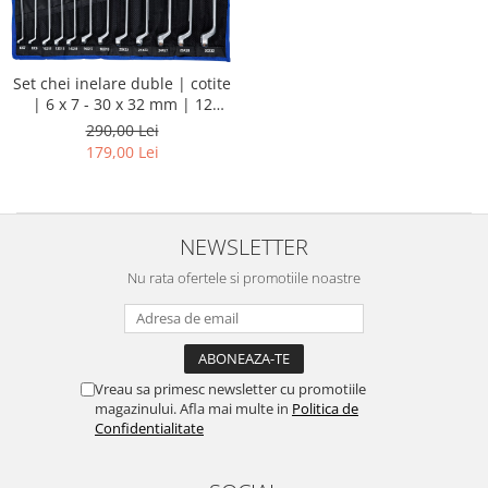
Set chei inelare duble | cotite
| 6 x 7 - 30 x 32 mm | 12
piese
290,00 Lei
179,00 Lei
NEWSLETTER
Nu rata ofertele si promotiile noastre
Vreau sa primesc newsletter cu promotiile
magazinului. Afla mai multe in
Politica de
Confidentialitate