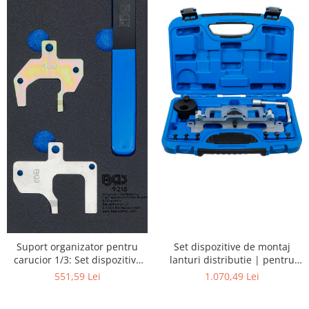
Set dispozitive de montaj
Suport organizator pentru
lanturi distributie | pentru
carucior 1/3: Set dispozitive
Mercedes-Benz Motor 651 |
reglare motor | pentru
1.070,49 Lei
551,59 Lei
10 piese
Mercedes-Benz M112 + M113