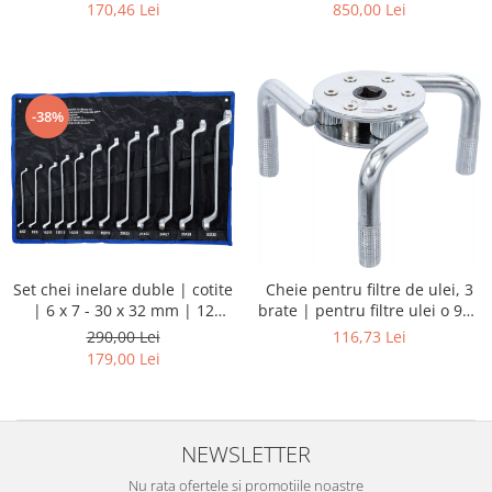
tubulare 1/4”, 3/8”, 1/2”, biți,
170,46 Lei
850,00 Lei
prelungitoare și chei
combinate
-38%
Set chei inelare duble | cotite
Cheie pentru filtre de ulei, 3
| 6 x 7 - 30 x 32 mm | 12
brate | pentru filtre ulei o 95 -
piese
150 mm
290,00 Lei
116,73 Lei
179,00 Lei
NEWSLETTER
Nu rata ofertele si promotiile noastre