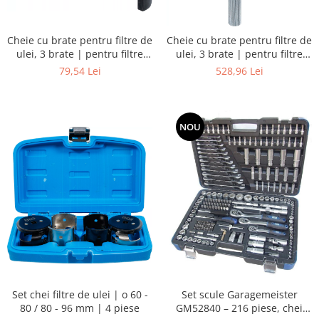
Cheie cu brate pentru filtre de
Cheie cu brate pentru filtre de
ulei, 3 brate | pentru filtre
ulei, 3 brate | pentru filtre
ulei o 65 - 120 mm
ulei o 115 - 160 mm
79,54 Lei
528,96 Lei
NOU
Set chei filtre de ulei | o 60 -
Set scule Garagemeister
80 / 80 - 96 mm | 4 piese
GM52840 – 216 piese, chei