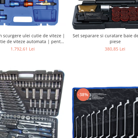
m scurgere ulei cutie de viteze |
Set separare si curatare baie de
tie de viteze automata | pentru
piese
des-Benz and BMW | 5 piese
1.792,61 Lei
380,85 Lei
-38%