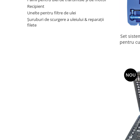
Recipient
Unelte pentru filtre de ulei
Şuruburi de scurgere a uleiului & reparaţii
filete
Set siste
pentru cu
Merce
NOU