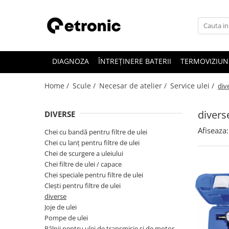
DIAGNOZA
ÎNTREȚINERE BATERII
TERMOVIZIUN
Home /
Scule /
Necesar de atelier /
Service ulei /
div
divers
DIVERSE
Afiseaza:
Chei cu bandă pentru filtre de ulei
Chei cu lanţ pentru filtre de ulei
Chei de scurgere a uleiului
Chei filtre de ulei / capace
Chei speciale pentru filtre de ulei
Cleşti pentru filtre de ulei
diverse
Joje de ulei
Pompe de ulei
Pâlnii pentru ulei de transmisie şi de motor