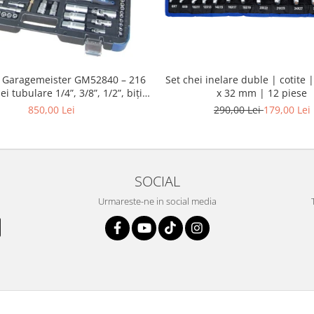
e Garagemeister GM52840 – 216
Set chei inelare duble | cotite |
ei tubulare 1/4”, 3/8”, 1/2”, biți,
x 32 mm | 12 piese
ungitoare și chei combinate
850,00 Lei
290,00 Lei
179,00 Lei
SOCIAL
Urmareste-ne in social media