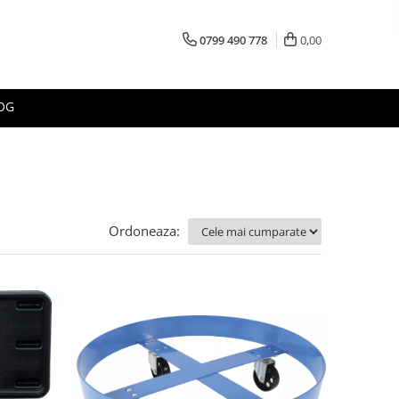
0799 490 778
0,00
OG
Ordoneaza: