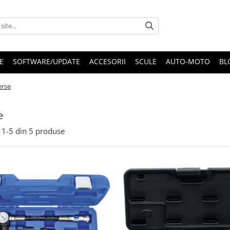
E
SOFTWARE/UPDATE
ACCESORII
SCULE
AUTO-MOTO
BL
erse
e
1-
5
din
5
produse