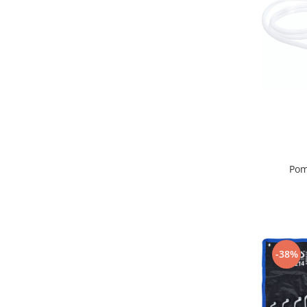
Pom
-38%