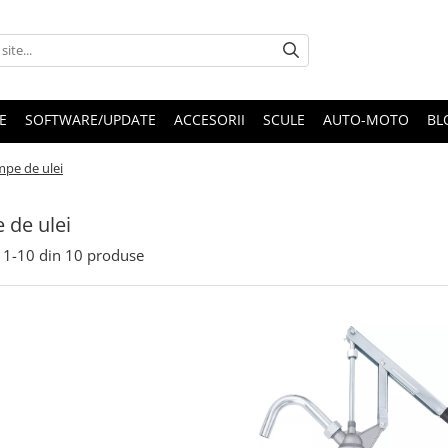
E
SOFTWARE/UPDATE
ACCESORII
SCULE
AUTO-MOTO
BL
pe de ulei
de ulei
1-
10
din
10
produse