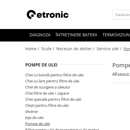
DIAGNOZA
ÎNTREȚINERE BATERII
TERMOVIZIUN
Home /
Scule /
Necesar de atelier /
Service ulei /
Pom
Pompe 
POMPE DE ULEI
Afiseaza:
Chei cu bandă pentru filtre de ulei
Chei cu lanţ pentru filtre de ulei
Chei de scurgere a uleiului
Chei filtre de ulei / capace
Chei speciale pentru filtre de ulei
Cleşti pentru filtre de ulei
diverse
Joje de ulei
Pompe de ulei
Pâlnii pentru ulei de transmisie şi de motor