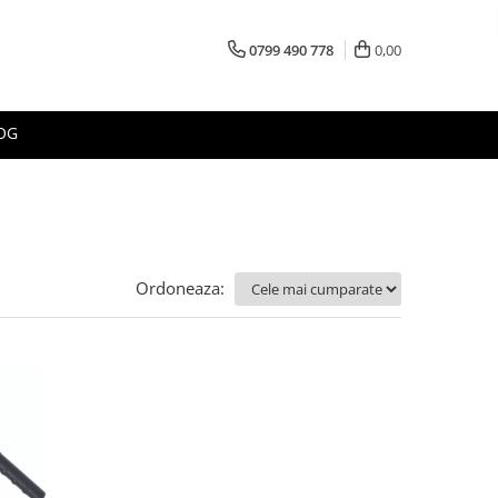
0799 490 778
0,00
OG
Ordoneaza: