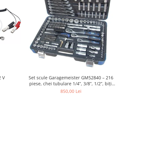
2 V
Set scule Garagemeister GM52840 – 216
piese, chei tubulare 1/4”, 3/8”, 1/2”, biți,
prelungitoare și chei combinate
850,00 Lei