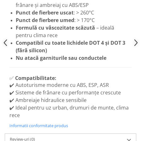
frânare și ambreiaj cu ABS/ESP
Punct de fierbere uscat
: > 260°C
Punct de fierbere umed
: > 170°C
Formulă cu vâscozitate scăzută
– ideală
pentru clima rece
Compatibil cu toate lichidele DOT 4 și DOT 3
(fără silicon)
Nu atacă garniturile sau conductele
✅
Compatibilitate:
✔️ Autoturisme moderne cu ABS, ESP, ASR
✔️ Sisteme de frânare cu performanțe crescute
✔️ Ambreiaje hidraulice sensibile
✔️ Ideal pentru uz urban, drumuri de munte, clima
rece
Informatii conformitate produs
Review-uri
(0)