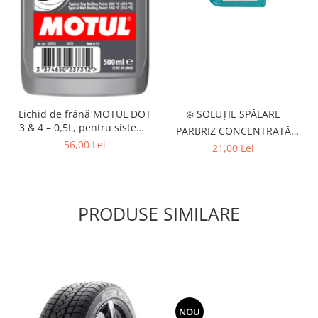
❄️ SOLUȚIE SPĂLARE
Lichid de frână MOTUL DOT
3 & 4 – 0,5L, pentru sisteme
PARBRIZ CONCENTRATĂ
hidraulice de frânare și
IARNĂ DRIVEMAX 1L –
56,00 Lei
21,00 Lei
ambreiaj
DILUARE 1:1, -21°C
PRODUSE SIMILARE
NOU