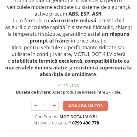
frână de ultimă generație, creat special pentru
vehiculele moderne echipate cu sisteme de siguranță
active precum
ABS, ESP, ASR
.
Cu o formulă cu
vâscozitate redusă
, acest lichid
asigură o circulație rapidă în sistemul hidraulic, chiar și
la temperaturi scăzute, garantând astfel
un răspuns
prompt al frânei
în orice situație.
Ideal pentru vehicule cu performanțe ridicate sau
utilizate în condiții variate, MOTUL DOT 4 LV oferă
o
stabilitate termică excelentă
,
compatibilitate cu
materialele din instalație
și
rezistență superioară la
absorbția de umiditate
.
IN STOC
Durata de livrare:
Acest produs se livrează între 2 - 7 zile.
ADAUGA IN COS
Cod Produs:
MOT DOT4 LV 0.5L
Ai nevoie de ajutor?
0799 490 778