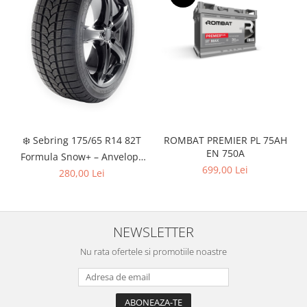
❄️ Sebring 175/65 R14 82T
ROMBAT PREMIER PL 75AH
EN 750A
Formula Snow+ – Anvelopă
Iarnă Buget
699,00 Lei
280,00 Lei
NEWSLETTER
Nu rata ofertele si promotiile noastre