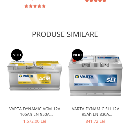
PRODUSE SIMILARE
NOU
NOU
VARTA DYNAMIC AGM 12V
VARTA DYNAMIC SLI 12V
105Ah EN 950A
95Ah EN 830A
394x175x190mm
306x173x225mm
1.572,00 Lei
841,72 Lei