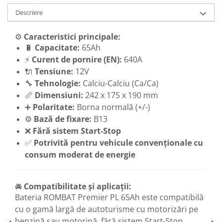
Descriere
⚙️
Caracteristici principale:
🔋
Capacitate:
65Ah
⚡
Curent de pornire (EN):
640A
🔌
Tensiune:
12V
🔧
Tehnologie:
Calciu-Calciu (Ca/Ca)
📏
Dimensiuni:
242 x 175 x 190 mm
➕
Polaritate:
Borna normală (+/-)
⚙️
Bază de fixare:
B13
❌
Fără sistem Start-Stop
✅
Potrivită pentru vehicule convenționale cu
consum moderat de energie
🚘
Compatibilitate și aplicații:
Bateria ROMBAT Premier PL 65Ah este compatibilă
cu o gamă largă de autoturisme cu motorizări pe
benzină sau motorină, fără sistem Start-Stop.