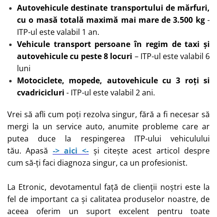
Autovehicule destinate transportului de mărfuri,
cu o masă totală maximă mai mare de 3.500 kg
-
ITP-ul este valabil 1 an.
Vehicule transport persoane în regim de taxi și
autovehicule cu peste 8 locuri
– ITP-ul este valabil 6
luni
Motociclete, mopede, autovehicule cu 3 roți si
cvadricicluri
- ITP-ul este valabil 2 ani.
Vrei să afli cum poți rezolva singur, fără a fi necesar să
mergi la un service auto, anumite probleme care ar
putea duce la respingerea ITP-ului vehiculului
tău. Apasă
-> aici <-
și citește acest articol despre
cum să-ți faci diagnoza singur, ca un profesionist.
La Etronic, devotamentul față de clienții noștri este la
fel de important ca și calitatea produselor noastre, de
aceea oferim un suport excelent pentru toate