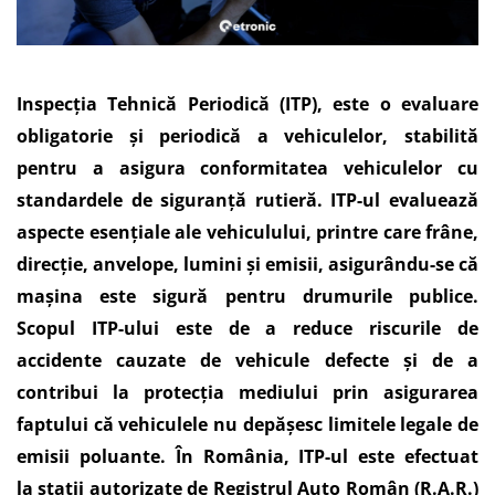
Inspecția Tehnică Periodică (ITP), este o evaluare
obligatorie și periodică a vehiculelor, stabilită
pentru a asigura conformitatea vehiculelor cu
standardele de siguranță rutieră. ITP-ul evaluează
aspecte esențiale ale vehiculului, printre care frâne,
direcție, anvelope, lumini și emisii, asigurându-se că
mașina este sigură pentru drumurile publice.
Scopul ITP-ului este de a reduce riscurile de
accidente cauzate de vehicule defecte și de a
contribui la protecția mediului prin asigurarea
faptului că vehiculele nu depășesc limitele legale de
emisii poluante. În România, ITP-ul este efectuat
la stații autorizate de Registrul Auto Român (R.A.R.)