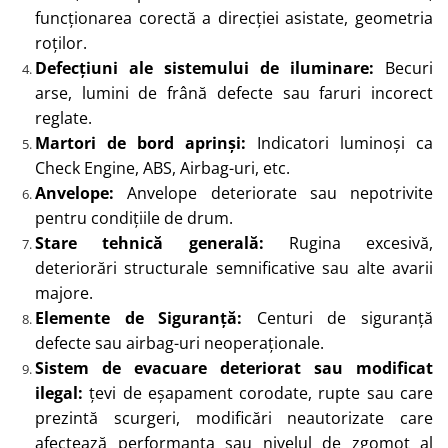
funcționarea corectă a direcției asistate, geometria
roților.
Defecțiuni ale sistemului de iluminare:
Becuri
arse, lumini de frână defecte sau faruri incorect
reglate.
Martori de bord aprinși:
Indicatori luminoși ca
Check Engine, ABS, Airbag-uri, etc.
Anvelope:
Anvelope deteriorate sau nepotrivite
pentru condițiile de drum.
Stare tehnică generală:
Rugina excesivă,
deteriorări structurale semnificative sau alte avarii
majore.
Elemente de Siguranță:
Centuri de siguranță
defecte sau airbag-uri neoperaționale.
Sistem de evacuare deteriorat sau modificat
ilegal:
țevi de eșapament corodate, rupte sau care
prezintă scurgeri, modificări neautorizate care
afectează performanța sau nivelul de zgomot al