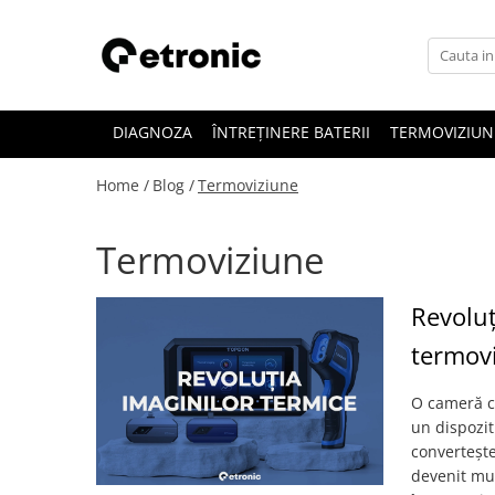
DIAGNOZA
ÎNTREȚINERE BATERII
TERMOVIZIUN
Home /
Blog /
Termoviziune
Termoviziune
Revoluț
termov
O cameră c
un dispozit
convertește
devenit mul