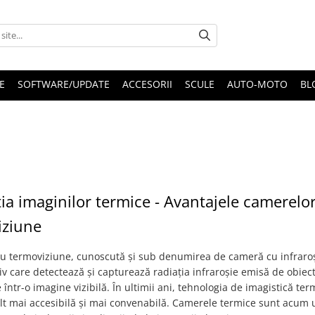
E
SOFTWARE/UPDATE
ACCESORII
SCULE
AUTO-MOTO
BL
ia imaginilor termice - Avantajele camerelo
iziune
u termoviziune, cunoscută și sub denumirea de cameră cu infraroș
iv care detectează și capturează radiația infraroșie emisă de obiect
 într-o imagine vizibilă. În ultimii ani, tehnologia de imagistică ter
t mai accesibilă și mai convenabilă. Camerele termice sunt acum u