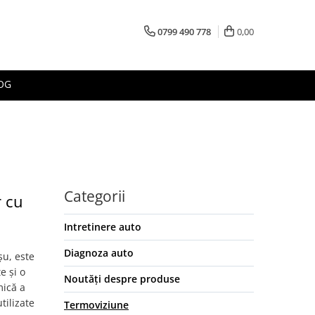
0799 490 778
0,00
OG
Categorii
r cu
Intretinere auto
Diagnoza auto
u, este
e și o
Noutăți despre produse
mică a
tilizate
Termoviziune