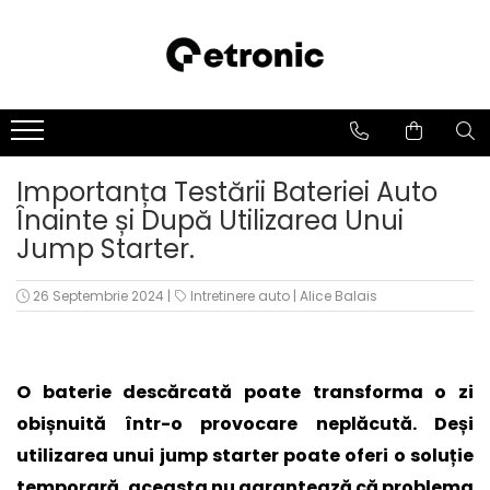
Importanța Testării Bateriei Auto
Înainte și După Utilizarea Unui
Jump Starter.
26 Septembrie 2024
|
Intretinere auto
|
Alice Balais
O baterie descărcată poate transforma o zi
obișnuită într-o provocare neplăcută. Deși
utilizarea unui jump starter poate oferi o soluție
temporară, aceasta nu garantează că problema