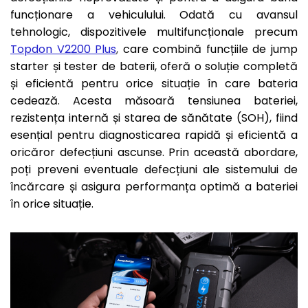
funcționare a vehiculului. Odată cu avansul
tehnologic, dispozitivele multifuncționale precum
Topdon V2200 Plus
,
care combină funcțiile de jump
starter și tester de baterii, oferă o soluție completă
și eficientă pentru orice situație în care bateria
cedează. Acesta măsoară tensiunea bateriei,
rezistența internă și starea de sănătate (SOH), fiind
esențial pentru diagnosticarea rapidă și eficientă a
oricăror defecțiuni ascunse. Prin această abordare,
poți preveni eventuale defecțiuni ale sistemului de
încărcare și asigura performanța optimă a bateriei
în orice situație.