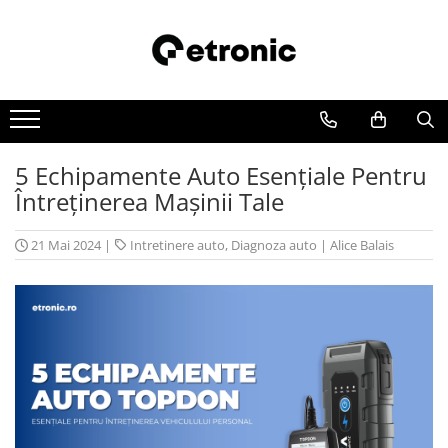
5 Echipamente Auto Esențiale Pentru
Întreținerea Mașinii Tale
21 Mai 2024
|
Intretinere auto
,
Diagnoza auto
|
Alice Balais