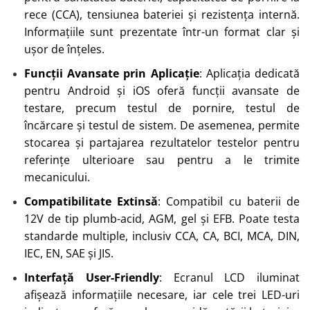
rece (CCA), tensiunea bateriei și rezistența internă.
Informațiile sunt prezentate într-un format clar și
ușor de înțeles.
Funcții Avansate prin Aplicație
: Aplicația dedicată
pentru Android și iOS oferă funcții avansate de
testare, precum testul de pornire, testul de
încărcare și testul de sistem. De asemenea, permite
stocarea și partajarea rezultatelor testelor pentru
referințe ulterioare sau pentru a le trimite
mecanicului.
Compatibilitate Extinsă
: Compatibil cu baterii de
12V de tip plumb-acid, AGM, gel și EFB. Poate testa
standarde multiple, inclusiv CCA, CA, BCI, MCA, DIN,
IEC, EN, SAE și JIS.
Interfață User-Friendly
: Ecranul LCD iluminat
afișează informațiile necesare, iar cele trei LED-uri