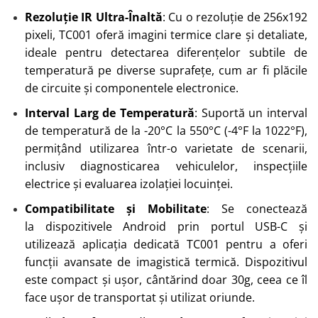
Rezoluție IR Ultra-Înaltă
: Cu o rezoluție de 256x192
pixeli, TC001 oferă imagini termice clare și detaliate,
ideale pentru detectarea diferențelor subtile de
temperatură pe diverse suprafețe, cum ar fi plăcile
de circuite și componentele electronice.
Interval Larg de Temperatură
: Suportă un interval
de temperatură de la -20°C la 550°C (-4°F la 1022°F),
permițând utilizarea într-o varietate de scenarii,
inclusiv diagnosticarea vehiculelor, inspecțiile
electrice și evaluarea izolației locuinței.
Compatibilitate și Mobilitate
: Se conectează
la dispozitivele Android prin portul USB-C și
utilizează aplicația dedicată TC001 pentru a oferi
funcții avansate de imagistică termică. Dispozitivul
este compact și ușor, cântărind doar 30g, ceea ce îl
face ușor de transportat și utilizat oriunde.