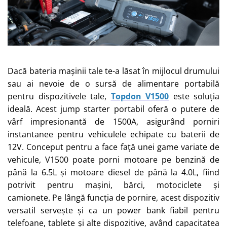
Dacă bateria mașinii tale te-a lăsat în mijlocul drumului
sau ai nevoie de o sursă de alimentare portabilă
pentru dispozitivele tale,
Topdon V1500
este soluția
ideală. Acest jump starter portabil oferă o putere de
vârf impresionantă de 1500A, asigurând porniri
instantanee pentru vehiculele echipate cu baterii de
12V. Conceput pentru a face față unei game variate de
vehicule, V1500 poate porni motoare pe benzină de
până la 6.5L și motoare diesel de până la 4.0L, fiind
potrivit pentru mașini, bărci, motociclete și
camionete.
Pe lângă funcția de pornire, acest dispozitiv
versatil servește și ca un power bank fiabil pentru
telefoane, tablete și alte dispozitive, având capacitatea