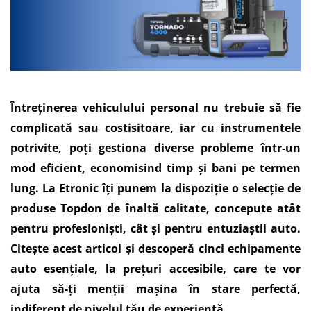
Întreținerea vehiculului personal nu trebuie să fie
complicată sau costisitoare, iar cu instrumentele
potrivite, poți gestiona diverse probleme într-un
mod eficient, economisind timp și bani pe termen
lung. La Etronic îți punem la dispoziție o selecție de
produse Topdon de înaltă calitate, concepute atât
pentru profesioniști, cât și pentru entuziaștii auto.
Citește acest articol și descoperă cinci echipamente
auto esențiale, la prețuri accesibile, care te vor
ajuta să-ți menții mașina în stare perfectă,
indiferent de nivelul tău de experiență.