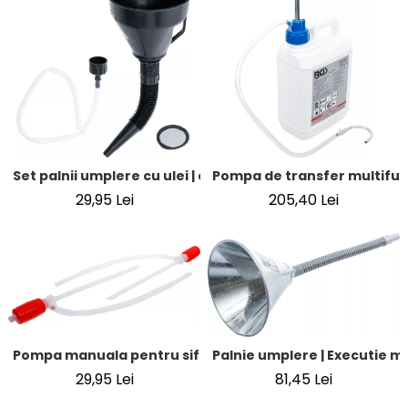
Set palnii umplere cu ulei | cu teava flexibila si furtun | o
Pompa de transfer multifunct
29,95 Lei
205,40 Lei
Pompa manuala pentru sifon | 540 mm | 2 piese
Palnie umplere | Executie me
29,95 Lei
81,45 Lei