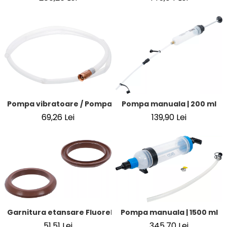
Pompa vibratoare / Pompa cu furtun
Pompa manuala | 200 ml
69,26 Lei
139,90 Lei
Garnitura etansare Fluorelastomer la BGS 4067
Pompa manuala | 1500 ml
51,51 Lei
345,70 Lei