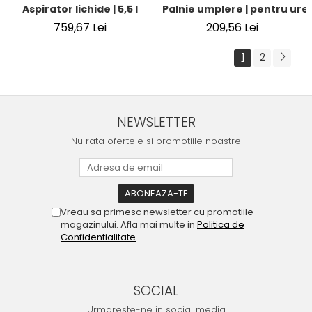
Aspirator lichide | 5,5 l
Palnie umplere | pentru ure
759,67 Lei
209,56 Lei
1
2
NEWSLETTER
Nu rata ofertele si promotiile noastre
Vreau sa primesc newsletter cu promotiile
magazinului. Afla mai multe in
Politica de
Confidentialitate
SOCIAL
Urmareste-ne in social media