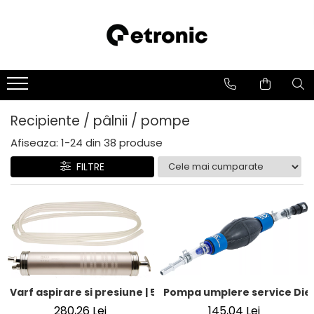
Recipiente / pâlnii / pompe
Afiseaza:
1-
24
din
38
produse
FILTRE
Pompa umplere service Die
Varf aspirare si presiune | 500 cm³
145,04 Lei
280,26 Lei