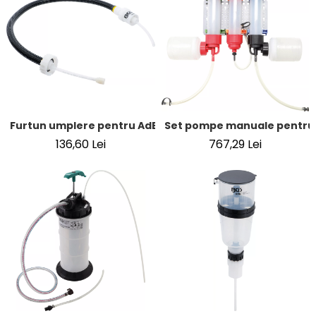
Furtun umplere pentru AdBlue / uree (AUS32) | 1 m
Set pompe manuale pentru lic
136,60 Lei
767,29 Lei