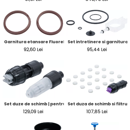
Garnitura etansare Fluorelastomer la BGS 4068, 9782
Set intretinere si garnitura
92,60 Lei
95,44 Lei
Set duza de schimb si filtru
Set duze de schimb | pentru flacon cu pompa de pulveriza
107,85 Lei
129,09 Lei