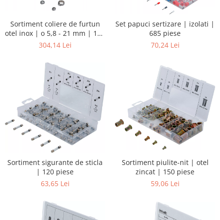
Sortiment coliere de furtun
Set papuci sertizare | izolati |
otel inox | o 5,8 - 21 mm | 170
685 piese
piese
304,14 Lei
70,24 Lei
Sortiment sigurante de sticla
Sortiment piulite-nit | otel
| 120 piese
zincat | 150 piese
63,65 Lei
59,06 Lei