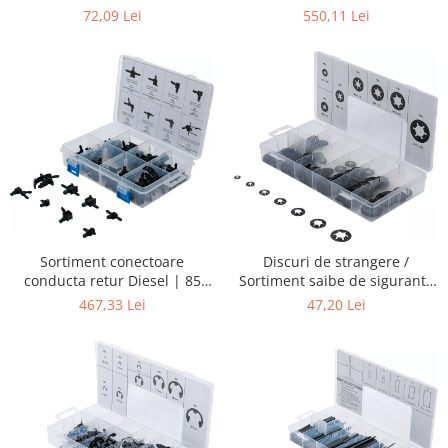
evacuare | 100 piese
72,09 Lei
550,11 Lei
Sortiment conectoare
Discuri de strangere /
conducta retur Diesel | 85
Sortiment saibe de siguranta
piese
| M3 - M12 | 340 piese
467,33 Lei
47,20 Lei