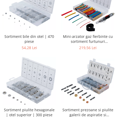
Sortiment bile din otel | 470
Mini-arzator gaz fierbinte cu
piese
sortiment furtunuri
contractabile | colorate | cu
54,28 Lei
219,56 Lei
aprindere piezoelectrica | 162
piese
Sortiment piulite hexagonale
Sortiment prezoane si piulite
| otel superior | 300 piese
galerii de aspiratie si