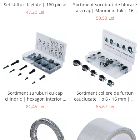
Sortiment suruburi de blocare
Set stifturi filetate | 160 piese
fara cap| Marimi in toli | 160
47,20 Lei
piese
50,53 Lei
Sortiment suruburi cu cap
Sortiment coliere de furtun
cilindric | hexagon interior |
cauciucate | o 6 - 16 mm | 18
106 piese
piese
81,45 Lei
55,67 Lei