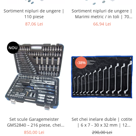
Sortiment nipluri de ungere |
Sortiment nipluri de ungere |
110 piese
Marimi metric / in toli | 70
piese
87,06 Lei
66,94 Lei
NOU
-38%
Set chei inelare duble | cotite
Set scule Garagemeister
| 6 x 7 - 30 x 32 mm | 12
GM52840 – 216 piese, chei
piese
tubulare 1/4”, 3/8”, 1/2”, biți,
290,00 Lei
850,00 Lei