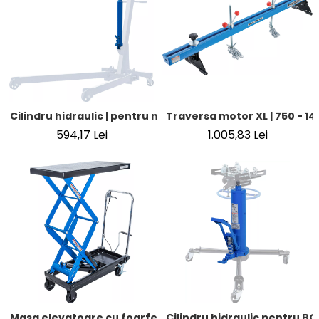
Cilindru hidraulic | pentru macara motor BGS 9245, 11999
Traversa motor XL | 750 - 1
594,17 Lei
1.005,83 Lei
Masa elevatoare cu foarfeca | hidraulic
Cilindru hidraulic pentru BG