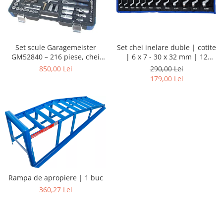
Set chei inelare duble | cotite
Set scule Garagemeister
| 6 x 7 - 30 x 32 mm | 12
GM52840 – 216 piese, chei
piese
tubulare 1/4”, 3/8”, 1/2”, biți,
290,00 Lei
850,00 Lei
prelungitoare și chei
179,00 Lei
combinate
Rampa de apropiere | 1 buc
360,27 Lei