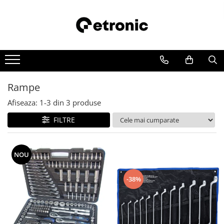
Rampe
Afiseaza:
1-
3
din
3
produse
FILTRE
NOU
-38%