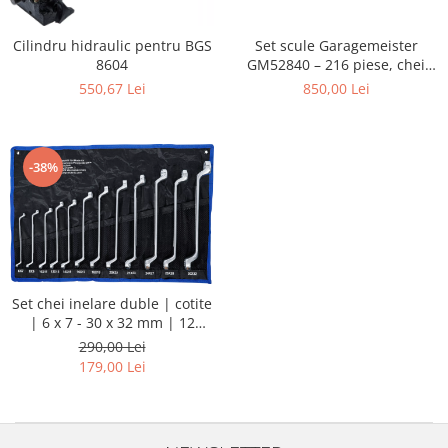
Cilindru hidraulic pentru BGS
Set scule Garagemeister
8604
GM52840 – 216 piese, chei
tubulare 1/4”, 3/8”, 1/2”, biți,
550,67 Lei
850,00 Lei
prelungitoare și chei
combinate
-38%
Set chei inelare duble | cotite
| 6 x 7 - 30 x 32 mm | 12
piese
290,00 Lei
179,00 Lei