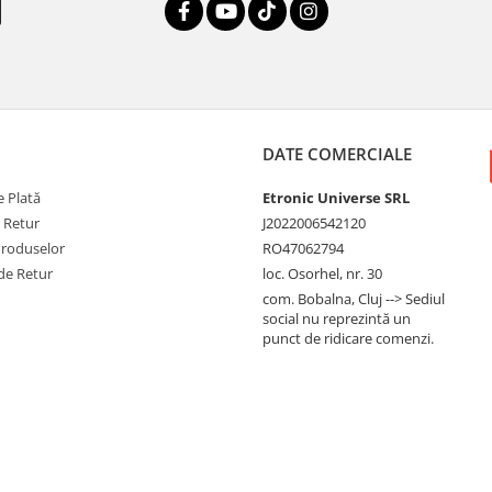
DATE COMERCIALE
 Plată
Etronic Universe SRL
e Retur
J2022006542120
Produselor
RO47062794
de Retur
loc. Osorhel, nr. 30
com. Bobalna, Cluj --> Sediul
social nu reprezintă un
punct de ridicare comenzi.