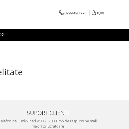
0799 490 778
0,00
OG
litate
SUPORT CLIENTI
Telefon de Luni-Vineri 9:00 -16:00 Timp de raspuns pe mail
max. 1 zi lucratoare