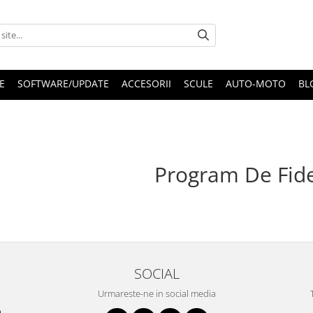
E
SOFTWARE/UPDATE
ACCESORII
SCULE
AUTO-MOTO
BL
Program De Fide
SOCIAL
Urmareste-ne in social media