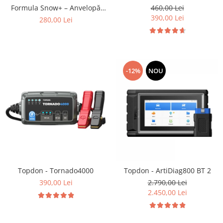
Formula Snow+ – Anvelopă
460,00 Lei
Iarnă Buget
390,00 Lei
280,00 Lei
-12%
NOU
Topdon - Tornado4000
Topdon - ArtiDiag800 BT 2
390,00 Lei
2.790,00 Lei
2.450,00 Lei