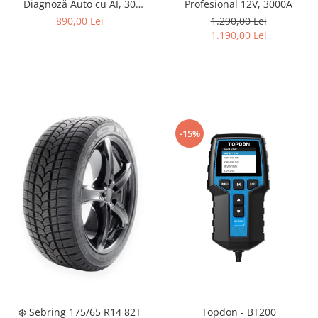
Diagnoză Auto cu AI, 30
Profesional 12V, 3000A
Funcții Service, CAN-FD & DoIP
890,00 Lei
1.290,00 Lei
1.190,00 Lei
-15%
❄️ Sebring 175/65 R14 82T
Topdon - BT200