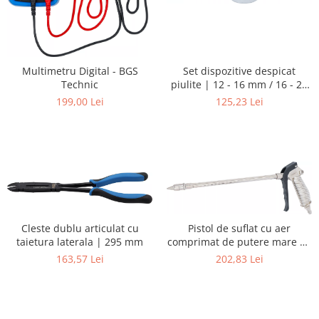
Set dispozitive despicat
Multimetru Digital - BGS
piulite | 12 - 16 mm / 16 - 22
Technic
mm | 2 piese
125,23 Lei
199,00 Lei
Cleste dublu articulat cu
Pistol de suflat cu aer
taietura laterala | 295 mm
comprimat de putere mare cu
duza Venturi | 290 mm
163,57 Lei
202,83 Lei