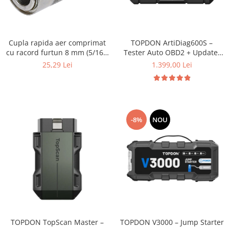
Cupla rapida aer comprimat
TOPDON ArtiDiag600S –
cu racord furtun 8 mm (5/16")
Tester Auto OBD2 + Update-
| SUA / Franta
uri Gratuite pe Viață
25,29 Lei
1.399,00 Lei
-8%
NOU
TOPDON TopScan Master –
TOPDON V3000 – Jump Starter