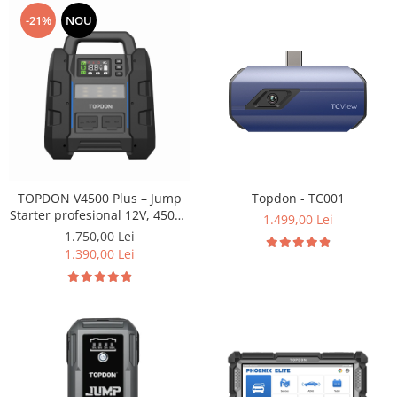
-21%
NOU
TOPDON V4500 Plus – Jump
Topdon - TC001
Starter profesional 12V, 4500A
1.499,00 Lei
cu Powerbank și lanternă LED
1.750,00 Lei
1.390,00 Lei