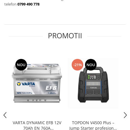
telefon
0799 490 778
PROMOTII
NOU
-21%
NOU
VARTA DYNAMIC EFB 12V
TOPDON V4500 Plus –
T
70Ah EN 760A
Jump Starter profesional