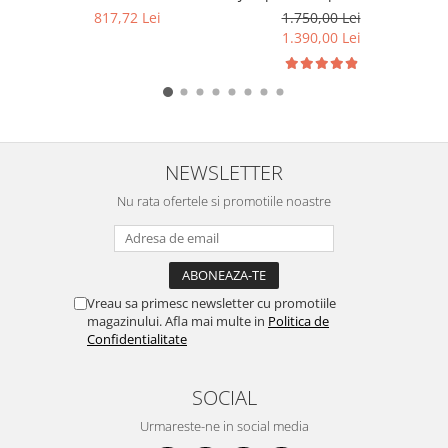
278x175x190mm
12V, 4500A cu Powerbank
817,72 Lei
1.750,00 Lei
și lanternă LED
1.390,00 Lei
NEWSLETTER
Nu rata ofertele si promotiile noastre
Vreau sa primesc newsletter cu promotiile
magazinului. Afla mai multe in
Politica de
Confidentialitate
SOCIAL
Urmareste-ne in social media