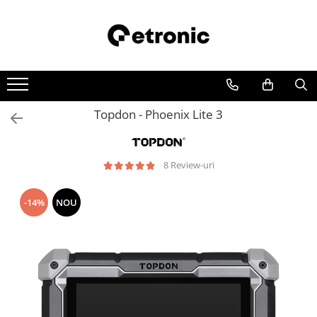
Topdon - Phoenix Lite 3
8 Review-uri
-14%
NOU