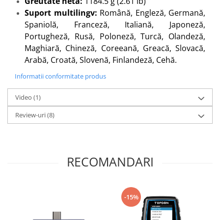
Greutate netă:
1184.5 g (2.61 lb)
Suport multilingv:
Română, Engleză, Germană,
Spaniolă, Franceză, Italiană, Japoneză,
Portugheză, Rusă, Poloneză, Turcă, Olandeză,
Maghiară, Chineză, Coreeană, Greacă, Slovacă,
Arabă, Croată, Slovenă, Finlandeză, Cehă.
Informatii conformitate produs
Video
(1)
Review-uri
(8)
RECOMANDARI
-15%