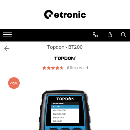
Topdon - BT200
6 Review-uri
-15%