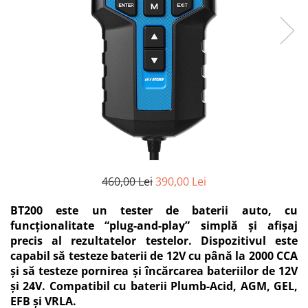
460,00 Lei
390,00 Lei
BT200 este un tester de baterii auto, cu
funcționalitate “plug-and-play” simplă și afișaj
precis al rezultatelor testelor. Dispozitivul este
capabil să testeze baterii de 12V cu până la 2000 CCA
și să testeze pornirea și încărcarea bateriilor de 12V
și 24V. Compatibil cu baterii Plumb-Acid, AGM, GEL,
EFB și VRLA.