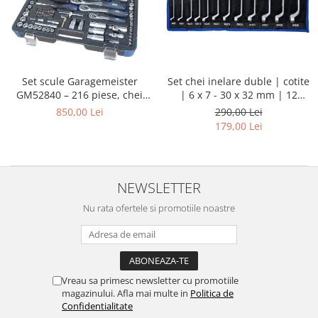
Set chei inelare duble | cotite
Set scule Garagemeister
| 6 x 7 - 30 x 32 mm | 12
GM52840 – 216 piese, chei
piese
tubulare 1/4”, 3/8”, 1/2”, biți,
290,00 Lei
850,00 Lei
prelungitoare și chei
179,00 Lei
combinate
NEWSLETTER
Nu rata ofertele si promotiile noastre
Vreau sa primesc newsletter cu promotiile
magazinului. Afla mai multe in
Politica de
Confidentialitate