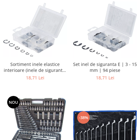
Sortiment inele elastice
Set inel de siguranta E | 3 - 15
interioare (inele de siguranta)
mm | 94 piese
| o 8 - 19 mm | 78 piese
18,71 Lei
18,71 Lei
NOU
-38%