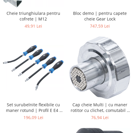
Bloc demo | pentru capete
Cheie triunghiulara pentru
cheie Gear Lock
cofrete | M12
747,59 Lei
49,91 Lei
Set surubelnite flexibile cu
Cap cheie Multi | cu maner
maner rotund | Profil E E4 -
rotitor cu clichet, comutabil |
E8 | Lungimea lamei 150 mm
7 - 19 mm
196,09 Lei
76,94 Lei
| 5 piese