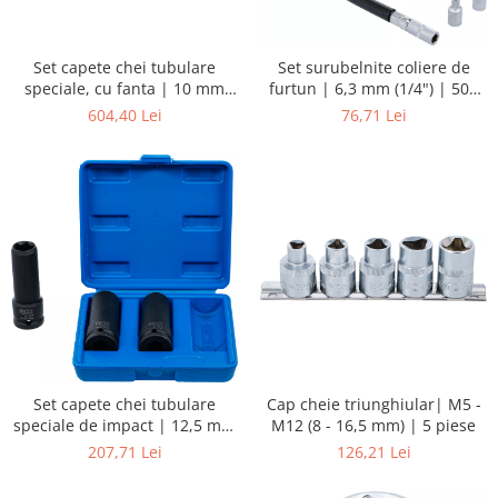
Set capete chei tubulare
Set surubelnite coliere de
speciale, cu fanta | 10 mm
furtun | 6,3 mm (1/4") | 500
(3/8") | 8 - 19 mm | 12 piese
mm
604,40 Lei
76,71 Lei
Cap cheie triunghiular| M5 -
Set capete chei tubulare
M12 (8 - 16,5 mm) | 5 piese
speciale de impact | 12,5 mm
(1/2") | 17 / 19 / 21 mm | 3
126,21 Lei
207,71 Lei
piese