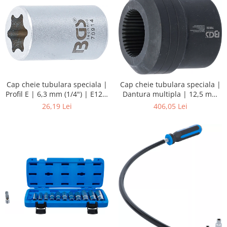
Cap cheie tubulara speciala |
Cap cheie tubulara speciala |
Profil E | 6,3 mm (1/4") | E12 |
Dantura multipla | 12,5 mm
pentru macara de geam BMW
(1/2") | pentru arbore intrare
26,19 Lei
406,05 Lei
osie spate | pentru BMW