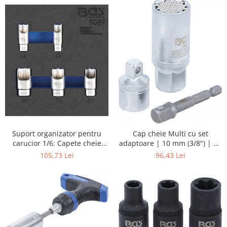
Suport organizator pentru
Cap cheie Multi cu set
carucior 1/6: Capete cheie
adaptoare | 10 mm (3/8") | 9 -
speciale pentru imbinare tevi
21 mm | 3 piese
105,73 Lei
96,43 Lei
in unghi | 5 piese