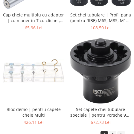
Cap cheie multiplu cu adaptor
Set chei tubulare | Profil pana
| cu maner in T cu clichet,
(pentru RIBE) M6S, M8S, M12S
comutabil | 3 piese
| 3 piese
65,96 Lei
108,50 Lei
Bloc demo | pentru capete
Set capete chei tubulare
cheie Multi
speciale | pentru Porsche 911
(991) | suruburi pentru roti cu
426,11 Lei
672,73 Lei
blocare centrala