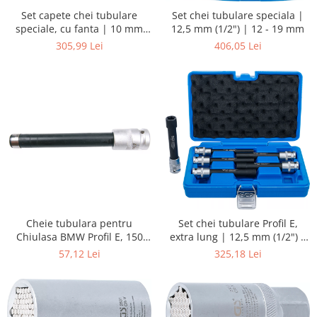
Set capete chei tubulare
Set chei tubulare speciala |
speciale, cu fanta | 10 mm
12,5 mm (1/2") | 12 - 19 mm
(3/8") | 10 - 19 mm | 7 piese
305,99 Lei
406,05 Lei
Cheie tubulara pentru
Set chei tubulare Profil E,
Chiulasa BMW Profil E, 150
extra lung | 12,5 mm (1/2") |
mm | 12,5 mm (1/2") | E12
E10 - E20 | 6 piese
57,12 Lei
325,18 Lei