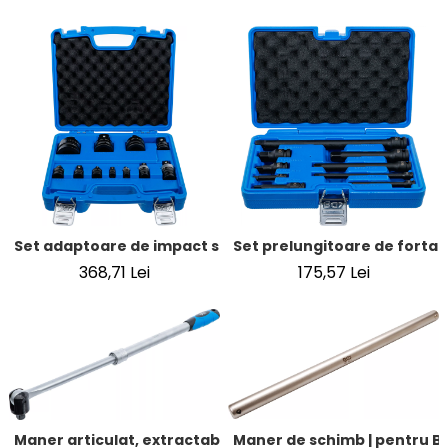
Set adaptoare de impact si articulatie sferica | 6,3 mm (1/4
Set prelungitoare de forta | 
368,71 Lei
175,57 Lei
Maner de schimb | pentru B
Maner articulat, extractabil | 12,5 mm (1/2") | 450 - 600 