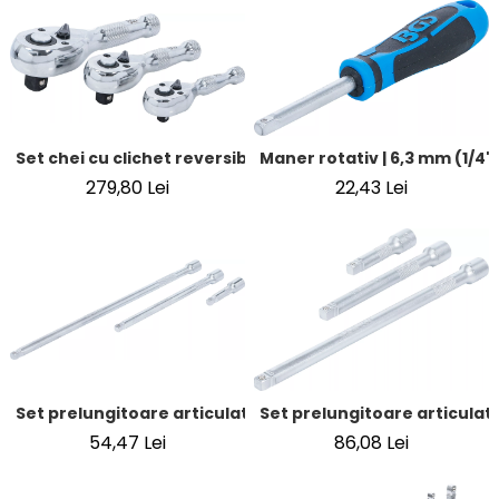
Set chei cu clichet reversibil | 6,3 mm (1/4") / 10 mm (3/8") 
Maner rotativ | 6,3 mm (1/4"
279,80 Lei
22,43 Lei
Set prelungitoare articulate | 6,3 mm (1/4") | 50 / 150 / 25
Set prelungitoare articulate 
54,47 Lei
86,08 Lei