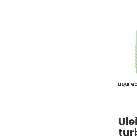
LIQUI M
Ule
tur