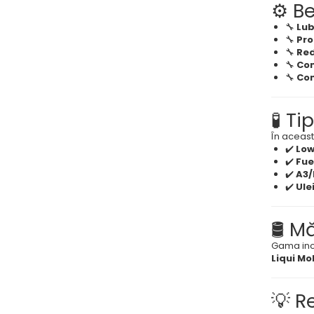
⚙️ B
🔧
Lub
🔧
Pro
🔧
Red
🔧
Com
🔧
Con
🧪 T
În aceast
✔️
Low
✔️
Fue
✔️
A3/
✔️
Ule
🛢️ M
Gama inc
Liqui Mo
💡 R