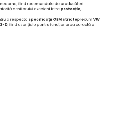
me moderne, fiind recomandate de producători
torită echilibrului excelent între
protecție,
entru a respecta
specificații OEM stricte
precum
VW
13-D
, fiind esențiale pentru funcționarea corectă a