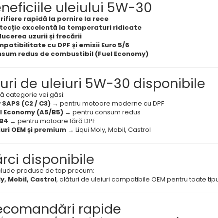
eneficiile uleiului 5W-30
rifiere rapidă la pornire la rece
tecție excelentă la temperaturi ridicate
ucerea uzurii și frecării
patibilitate cu DPF și emisii Euro 5/6
sum redus de combustibil (Fuel Economy)
ipuri de uleiuri 5W-30 disponibile
ă categorie vei găsi:
 SAPS (C2 / C3)
→ pentru motoare moderne cu DPF
l Economy (A5/B5)
→ pentru consum redus
B4
→ pentru motoare fără DPF
iuri OEM și premium
→ Liqui Moly, Mobil, Castrol
ărci disponibile
lude produse de top precum:
ly, Mobil, Castrol
, alături de uleiuri compatibile OEM pentru toate ti
ecomandări rapide