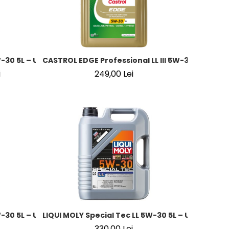
30 5L – Ulei Motor Sintetic VW 504/507, BMW LL-04, MB 229
CASTROL EDGE Professional LL III 5W-30 4L – Ule
i
249,00 Lei
BMW LL-04
30 5L – Ulei Motor Sintetic C2 pentru Toyota, Honda, PSA
LIQUI MOLY Special Tec LL 5W-30 5L – Ulei Motor
330,00 Lei