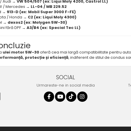
 / Audi →
VW 504/507 (ex: Liqui Moly 4200, Castrol LL)
W / Mercedes →
LL-04 / MB 229.52
rd →
913-D (ex: Mobil Super 3000 F-FE)
yota / Honda →
C2 (ex: Liqui Moly 4300)
el →
dexos2 (ex: Molygen 5W-30)
ini fără DPF →
A3/B4 (ex: Special Tec LL)
oncluzie
ia
ulei motor 5W-30
oferă cea mai largă compatibilitate pentru aut
rformanță, protecție și eficiență
, indiferent de stilul de condus sa
SOCIAL
Urmareste-ne in social media
T