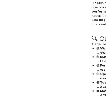
Uleiurile
precum
perform
Această c
504 00 
motoarel
🔍 C
Alege ule
🔴
VW 
→
VW 
🔵
BM
→
LL-
🟢
For
→
WSS
🟡
Ope
→
de
🟠
Toy
→
ACE
⚫
Mot
→
ACE