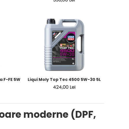
tetic cu Tehnologie Molygen
a F-FE 5W-30 4L – Ulei Motor Sintetic Ford WSS-M2C913-D
Liqui Moly Top Tec 4500 5W-30 5L
424,00 Lei
oare moderne (DPF,