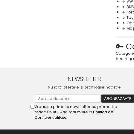
🔹 VW
🔹 BM
🔹 Fo
🔹 To
🔹 Op
🔹 Maș
🔑 C
Categor
pentru
pe
NEWSLETTER
Nu rata ofertele si promotiile noastre
Vreau sa primesc newsletter cu promotiile
magazinului. Afla mai multe in
Politica de
Confidentialitate