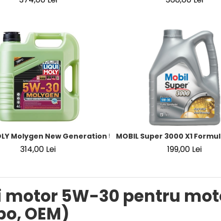
OLY Molygen New Generation 5W-30 DPF 4L – Ulei Motor Sin
MOBIL Super 3000 X1 Formul
314,00 Lei
199,00 Lei
i motor 5W-30 pentru mot
bo, OEM)