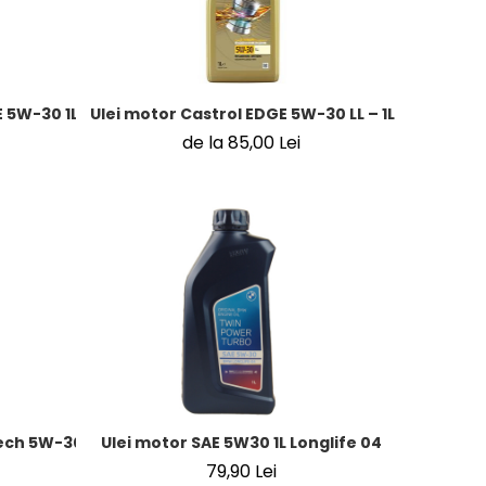
 5W-30 1L / 4L / 5L
Ulei motor Castrol EDGE 5W-30 LL – 1L / 4L / 5L
de la 85,00 Lei
ch 5W-30 5L – Ulei motor sintetic C3, BMW LL-04, MB 229.51
Ulei motor SAE 5W30 1L Longlife 04
79,90 Lei