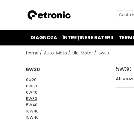
DIAGNOZA
ÎNTREȚINERE BATERII
TERM
Home /
Auto-Moto /
Ulei Motor /
5W30
5W30
5W30
Afiseaza
0w20
0W30
0W40
5W30
5W40
10W40
15W40