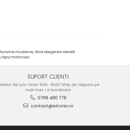
oturisme moderne, fiind alegerea ideală
u tipul motorului.
SUPORT CLIENTI
elefon de Luni-Vineri 9:00 -16:00 Timp de raspuns pe
mail max. 1 zi lucratoare
0799 490 778
contact@etronic.ro