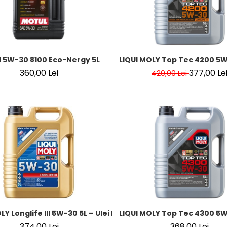
 5W-30 8100 Eco-Nergy 5L
LIQUI MOLY Top Tec 4200 5W-
360,00 Lei
377,00 Le
420,00 Lei
LY Longlife III 5W-30 5L – Ulei Motor Sintetic VW 504/507, 
LIQUI MOLY Top Tec 4300 5W-
374,00 Lei
368,00 Lei