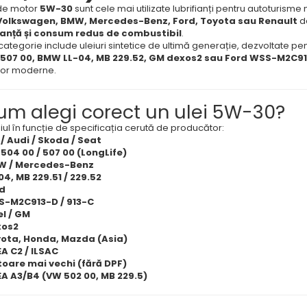
 de motor
5W-30
sunt cele mai utilizate lubrifianți pentru autoturis
Volkswagen, BMW, Mercedes-Benz, Ford, Toyota sau Renault
da
anță și consum redus de combustibil
.
ategorie include uleiuri sintetice de ultimă generație, dezvoltate p
/ 507 00, BMW LL-04, MB 229.52, GM dexos2 sau Ford WSS-M2C9
or moderne.
um alegi corect un ulei 5W-30?
iul în funcție de specificația cerută de producător:
/ Audi / Skoda / Seat
504 00 / 507 00 (LongLife)
W / Mercedes-Benz
04, MB 229.51 / 229.52
d
-M2C913-D / 913-C
l / GM
xos2
ota, Honda, Mazda (Asia)
A C2 / ILSAC
oare mai vechi (fără DPF)
A A3/B4 (VW 502 00, MB 229.5)