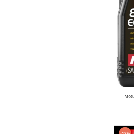
Motu
-12%