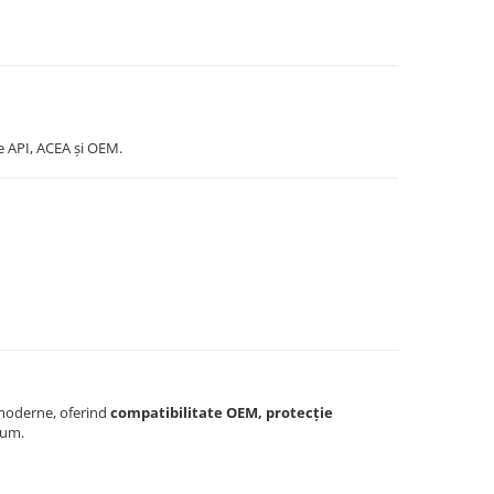
e API, ACEA și OEM.
 moderne, oferind
compatibilitate OEM, protecție
ium.