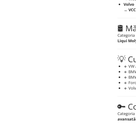
Volvo
→
VCC
🛢️ M
Categoria 
Liqui Mol
💡 Cu
🔹 VW 
🔹 BMW
🔹 BM
🔹 For
🔹 Vol
🔑 C
Categoria
avansată 