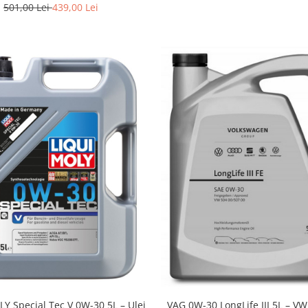
501,00 Lei
439,00 Lei
VAG 0W-30 LongLife III 5L – VW
Y Special Tec V 0W-30 5L – Ulei