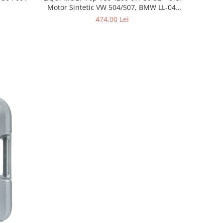
Motor Sintetic VW 504/507, BMW LL-04,
MB 229.52
474,00 Lei