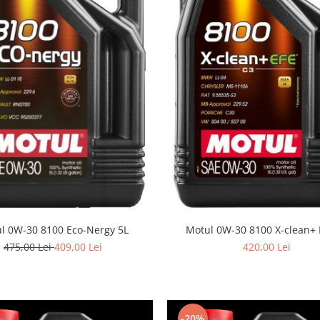
l 0W-30 8100 Eco-Nergy 5L
Motul 0W-30 8100 X-clean+ 
475,00 Lei
409,00 Lei
420,00 Lei
-20%