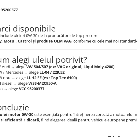
 95200377
ărci disponibile
include uleiuri 0W-30 de la producători de top precum
y, Motul, Castrol și produse OEM VAG
, conforme cu cele mai noi standard
m alegi uleiul potrivit?
/ Audi → alege
VW 504/507 (ex: VAG original, Liqui Moly 4200)
 / Mercedes → alege
LL-04 / 229.52
W nou → alege
LL-12 FE (ex: Top Tec 6100)
d diesel → alege
WSS-M2C950-A
vo → alege
VCC 95200377
oncluzie
ulei motor 0W-30
este esențială pentru întreținerea corectă a motoarelor
și eficiență ridicată
, fiind alegerea ideală pentru vehicule europene prem