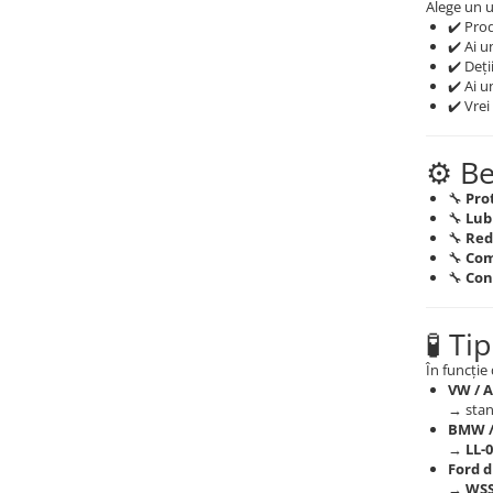
Alege un u
✔️ Pro
✔️ Ai u
✔️ Deți
✔️ Ai 
✔️ Vrei
⚙️ Be
🔧
Pro
🔧
Lubr
🔧
Redu
🔧
Com
🔧
Con
🧪 Ti
În funcție 
VW / A
→ sta
BMW /
→
LL-0
Ford d
→
WSS