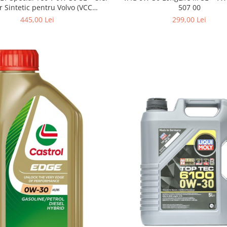
507 00
 Sintetic pentru Volvo (VCC
95200377)
299,00 Lei
445,00 Lei