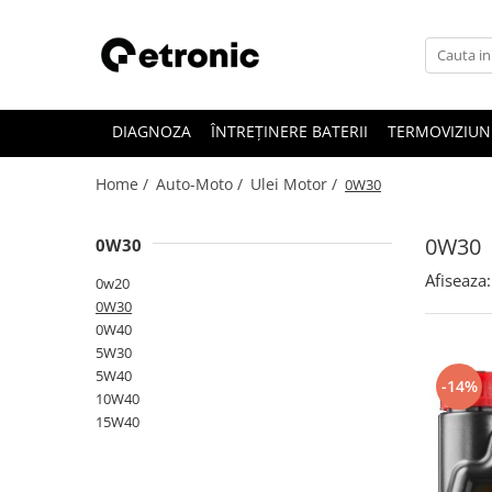
DIAGNOZA
ÎNTREȚINERE BATERII
TERMOVIZIUN
Home /
Auto-Moto /
Ulei Motor /
0W30
0W30
0W30
Afiseaza:
0w20
0W30
0W40
5W30
5W40
-14%
10W40
15W40