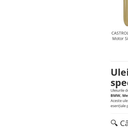
CASTROL
Motor Si
Ule
spe
Uleiurile
BMW, Mer
Aceste ule
esențiale
🔍 C