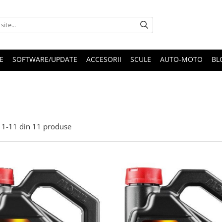
E
SOFTWARE/UPDATE
ACCESORII
SCULE
AUTO-MOTO
BL
1-
11
din
11
produse