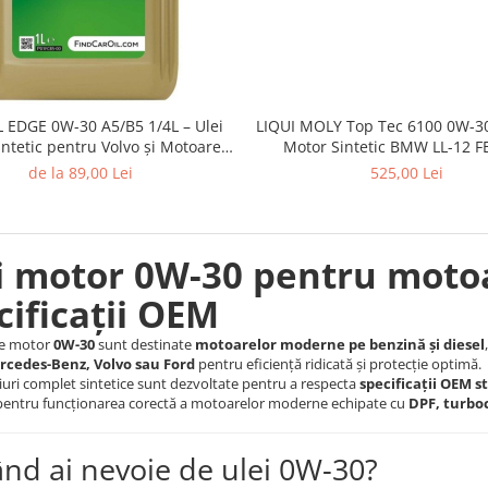
LIQUI MOLY Top Tec 6100 0W-30
 EDGE 0W-30 A5/B5 1/4L – Ulei
Motor Sintetic BMW LL-12 FE
ntetic pentru Volvo și Motoare
Economy)
Fuel Economy
525,00 Lei
de la 89,00 Lei
i motor 0W-30 pentru moto
cificații OEM
 de motor
0W-30
sunt destinate
motoarelor moderne pe benzină și diesel
cedes-Benz, Volvo sau Ford
pentru eficiență ridicată și protecție optimă.
iuri complet sintetice sunt dezvoltate pentru a respecta
specificații OEM st
 pentru funcționarea corectă a motoarelor moderne echipate cu
DPF, turbo
ând ai nevoie de ulei 0W-30?