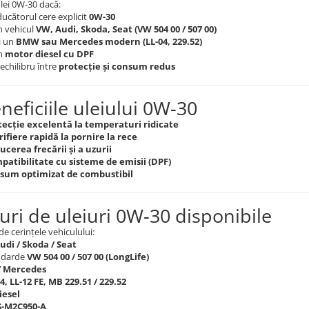
lei 0W-30 dacă:
ducătorul cere explicit
0W-30
n vehicul
VW, Audi, Skoda, Seat (VW 504 00 / 507 00)
i un
BMW sau Mercedes modern (LL-04, 229.52)
un
motor diesel cu DPF
 echilibru între
protecție și consum redus
neficiile uleiului 0W-30
tecție excelentă la temperaturi ridicate
ifiere rapidă la pornire la rece
cerea frecării și a uzurii
patibilitate cu sisteme de emisii (DPF)
sum optimizat de combustibil
puri de uleiuri 0W-30 disponibile
de cerințele vehiculului:
udi / Skoda / Seat
ndarde
VW 504 00 / 507 00 (LongLife)
 Mercedes
4, LL-12 FE, MB 229.51 / 229.52
iesel
-M2C950-A