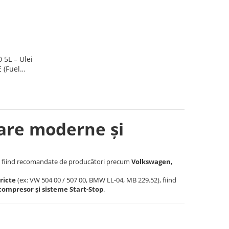
 5L – Ulei
 (Fuel
are moderne și
, fiind recomandate de producători precum
Volkswagen,
ricte
(ex: VW 504 00 / 507 00, BMW LL-04, MB 229.52), fiind
compresor și sisteme Start-Stop
.