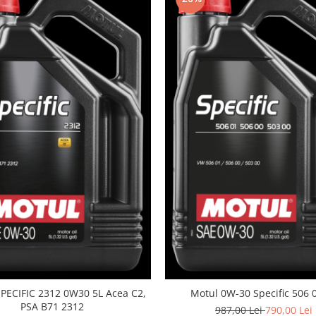
ECIFIC 2312 0W30 5L Acea C2,
Motul 0W-30 Specific 506 
PSA B71 2312
987,00 Lei
790,00 Lei