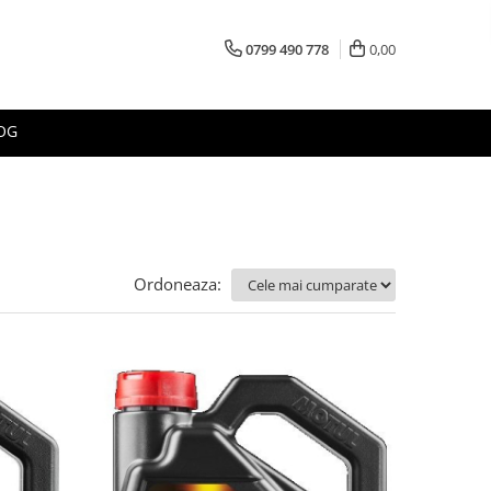
0799 490 778
0,00
OG
Ordoneaza: