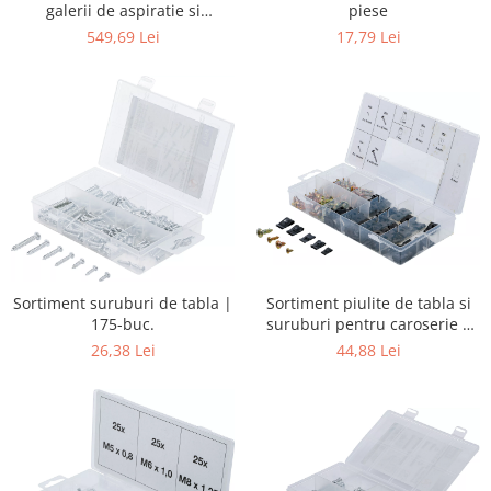
galerii de aspiratie si
piese
evacuare | 100 piese
549,69 Lei
17,79 Lei
Sortiment suruburi de tabla |
Sortiment piulite de tabla si
175-buc.
suruburi pentru caroserie |
170 piese
26,38 Lei
44,88 Lei