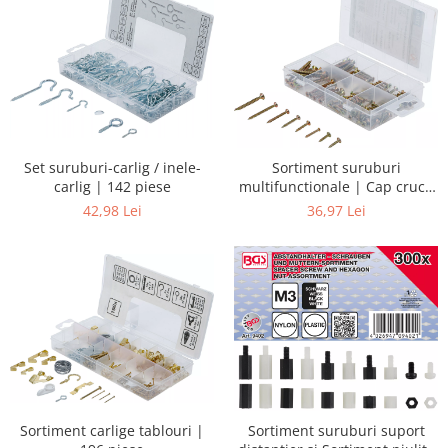
Set suruburi-carlig / inele-
Sortiment suruburi
carlig | 142 piese
multifunctionale | Cap cruce
PZ2 | 120 piase
42,98 Lei
36,97 Lei
Sortiment carlige tablouri |
Sortiment suruburi suport