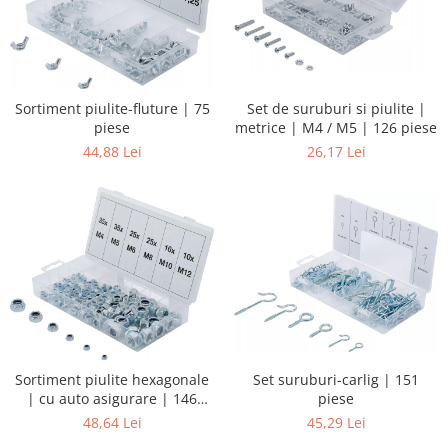
Set de suruburi si piulite |
Sortiment piulite-fluture | 75
metrice | M4 / M5 | 126 piese
piese
26,17 Lei
44,88 Lei
Set suruburi-carlig | 151
Sortiment piulite hexagonale
piese
| cu auto asigurare | 146
piese
45,29 Lei
48,64 Lei