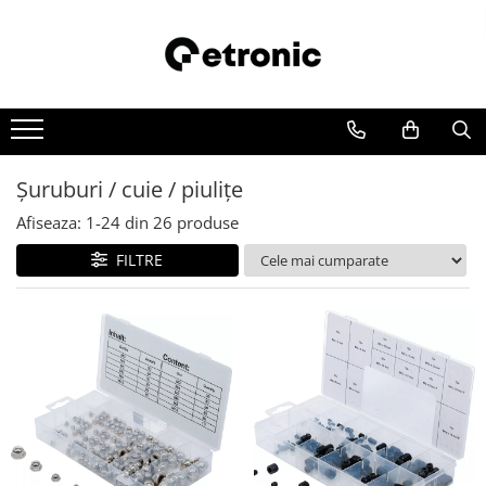
Şuruburi / cuie / piuliţe
Afiseaza:
1-
24
din
26
produse
FILTRE