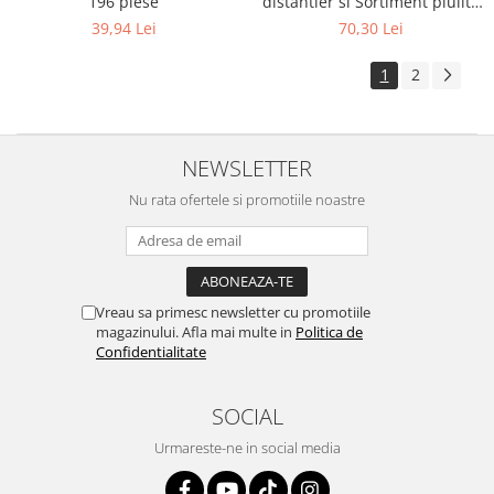
196 piese
distantier si Sortiment piulite
hexagonale | Nylon | 300
39,94 Lei
70,30 Lei
piese
1
2
NEWSLETTER
Nu rata ofertele si promotiile noastre
Vreau sa primesc newsletter cu promotiile
magazinului. Afla mai multe in
Politica de
Confidentialitate
SOCIAL
Urmareste-ne in social media