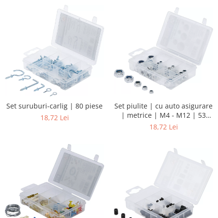
Set suruburi-carlig | 80 piese
Set piulite | cu auto asigurare
| metrice | M4 - M12 | 53
18,72 Lei
piese
18,72 Lei