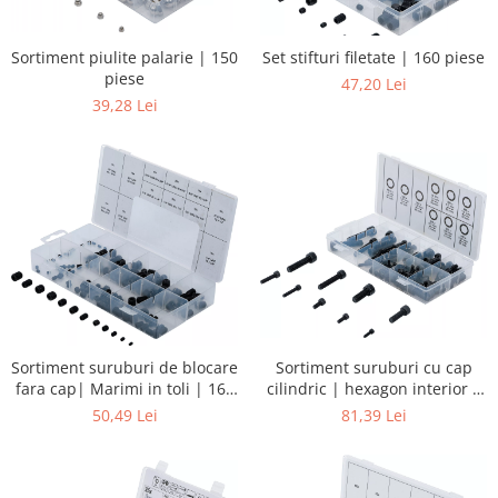
Sortiment piulite palarie | 150
Set stifturi filetate | 160 piese
piese
47,20 Lei
39,28 Lei
Sortiment suruburi de blocare
Sortiment suruburi cu cap
fara cap| Marimi in toli | 160
cilindric | hexagon interior |
piese
106 piese
50,49 Lei
81,39 Lei