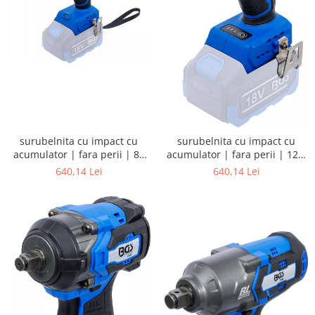
surubelnita cu impact cu
surubelnita cu impact cu
acumulator | fara perii | 80
acumulator | fara perii | 12,5
Nm | 18 V | fara baterie
mm (1/2") | 400 Nm | 18 V |
640,14 Lei
640,14 Lei
fara acumulator