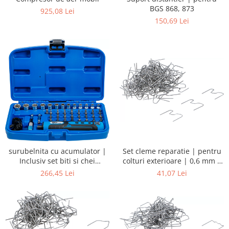
BGS 868, 873
925,08 Lei
150,69 Lei
surubelnita cu acumulator |
Set cleme reparatie | pentru
Inclusiv set biti si chei
colturi exterioare | 0,6 mm |
tubulare | 41 piese
100 piese
266,45 Lei
41,07 Lei