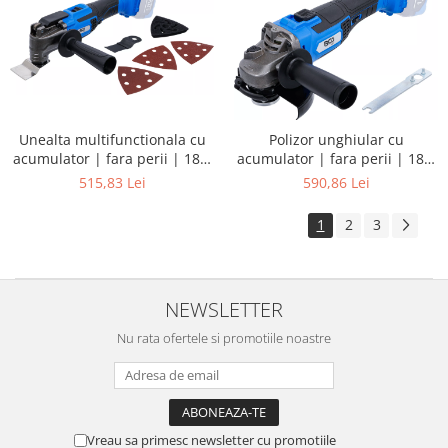
Unealta multifunctionala cu
Polizor unghiular cu
acumulator | fara perii | 18 V
acumulator | fara perii | 18 V
| fara acumulator
| fara acumulator
515,83 Lei
590,86 Lei
1
2
3
NEWSLETTER
Nu rata ofertele si promotiile noastre
Vreau sa primesc newsletter cu promotiile