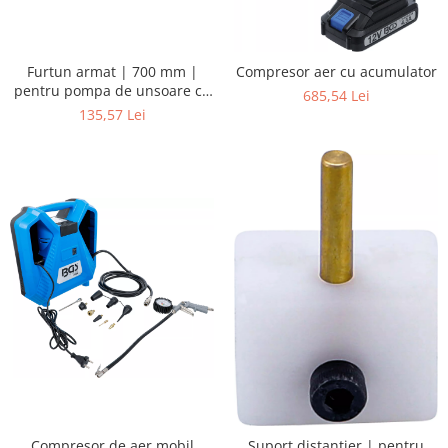
Furtun armat | 700 mm |
Compresor aer cu acumulator
pentru pompa de unsoare cu
685,54 Lei
acumulator BGS 3175
135,57 Lei
Compresor de aer mobil
Suport distantier | pentru