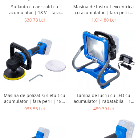
Suflanta cu aer cald cu
Masina de lustruit excentrica
acumulator | 18 V | fara
cu acumulator | fara perii |
acumulator
18 V | fara acumulator
530,78 Lei
1.014,80 Lei
Masina de polizat si slefuit cu
Lampa de lucru cu LED cu
acumulator | fara perii | 18 V
acumulator | rabatabila | 18
| fara acumulator
V | fara acumulator
933,56 Lei
489,39 Lei