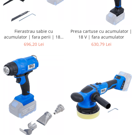
Fierastrau sabie cu
Presa cartuse cu acumulator |
acumulator | fara perii | 18 V
18 V | fara acumulator
| fara acumulator
696,20 Lei
630,79 Lei