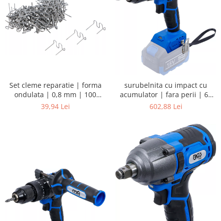
Set cleme reparatie | forma
surubelnita cu impact cu
ondulata | 0,8 mm | 100
acumulator | fara perii | 65
piese
Nm | 18 V | fara baterie
39,94 Lei
602,88 Lei