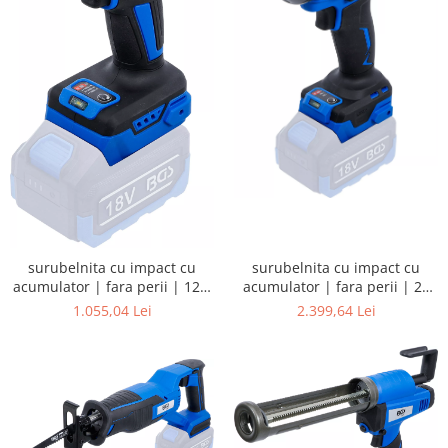
surubelnita cu impact cu
surubelnita cu impact cu
acumulator | fara perii | 20
acumulator | fara perii | 12,5
mm (3/4") | 1200 Nm | 18 V |
mm (1/2") | 550 Nm | 18 V |
2.399,64 Lei
1.055,04 Lei
fara acumulator
fara acumulator