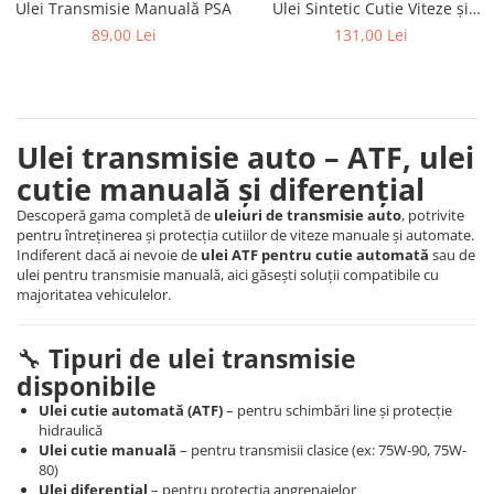
Ulei Transmisie Manuală PSA
Ulei Sintetic Cutie Viteze și
Transmisie
89,00 Lei
131,00 Lei
Ulei transmisie auto – ATF, ulei
cutie manuală și diferențial
Descoperă gama completă de
uleiuri de transmisie auto
, potrivite
pentru întreținerea și protecția cutiilor de viteze manuale și automate.
Indiferent dacă ai nevoie de
ulei ATF pentru cutie automată
sau de
ulei pentru transmisie manuală, aici găsești soluții compatibile cu
majoritatea vehiculelor.
🔧
Tipuri de ulei transmisie
disponibile
Ulei cutie automată (ATF)
– pentru schimbări line și protecție
hidraulică
Ulei cutie manuală
– pentru transmisii clasice (ex: 75W-90, 75W-
80)
Ulei diferențial
– pentru protecția angrenajelor