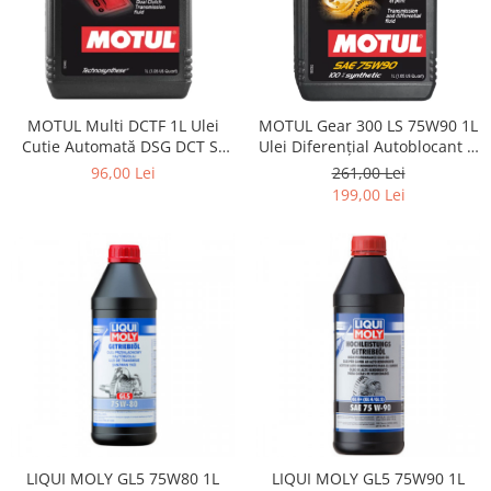
MOTUL Multi DCTF 1L Ulei
MOTUL Gear 300 LS 75W90 1L
Cutie Automată DSG DCT S-
Ulei Diferențial Autoblocant și
Tronic
Transmisie
96,00 Lei
261,00 Lei
199,00 Lei
LIQUI MOLY GL5 75W80 1L
LIQUI MOLY GL5 75W90 1L