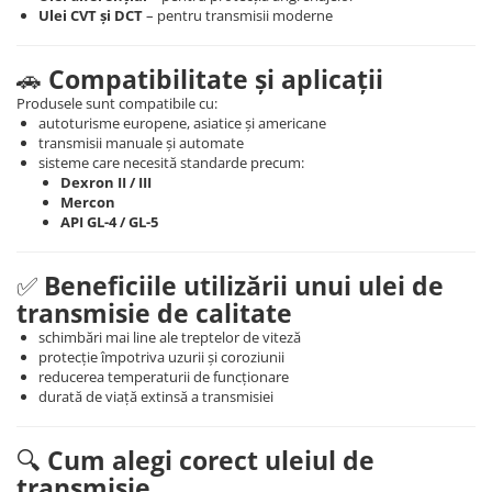
Ulei CVT și DCT
– pentru transmisii moderne
🚗
Compatibilitate și aplicații
Produsele sunt compatibile cu:
autoturisme europene, asiatice și americane
transmisii manuale și automate
sisteme care necesită standarde precum:
Dexron II / III
Mercon
API GL-4 / GL-5
✅
Beneficiile utilizării unui ulei de
transmisie de calitate
schimbări mai line ale treptelor de viteză
protecție împotriva uzurii și coroziunii
reducerea temperaturii de funcționare
durată de viață extinsă a transmisiei
🔍
Cum alegi corect uleiul de
transmisie