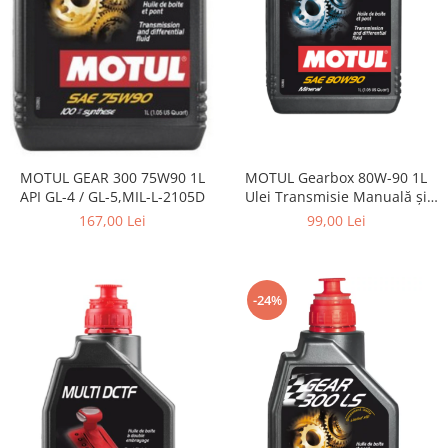
MOTUL Gearbox 80W-90 1L
MOTUL GEAR 300 75W90 1L
Ulei Transmisie Manuală și
API GL-4 / GL-5,MIL-L-2105D
Diferențial GL-4 GL-5
99,00 Lei
167,00 Lei
-24%