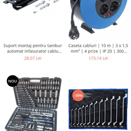
Suport montaj pentru tambur
Caseta cabluri | 10 m | 3 x 1,5
automat infasurator cablu
mm² | 4 prize | IP 20 | 3000
BGS 3321, 3324, 3325, 3297
W
28,07 Lei
173,14 Lei
NOU
-38%