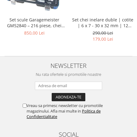
Set chei inelare duble | cotite
Set scule Garagemeister
| 6 x 7 - 30 x 32 mm | 12
GM52840 – 216 piese, chei
piese
tubulare 1/4”, 3/8”, 1/2”, biți,
290,00 Lei
850,00 Lei
prelungitoare și chei
179,00 Lei
combinate
NEWSLETTER
Nu rata ofertele si promotiile noastre
Vreau sa primesc newsletter cu promotiile
magazinului. Afla mai multe in
Politica de
Confidentialitate
SOCIAL