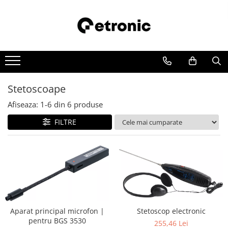
Stetoscoape
Afiseaza:
1-
6
din
6
produse
FILTRE
Stetoscop electronic
Aparat principal microfon |
pentru BGS 3530
255,46 Lei