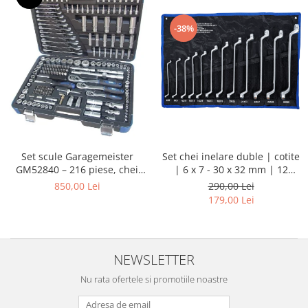
-38%
Set chei inelare duble | cotite
Set scule Garagemeister
| 6 x 7 - 30 x 32 mm | 12
GM52840 – 216 piese, chei
piese
tubulare 1/4”, 3/8”, 1/2”, biți,
290,00 Lei
850,00 Lei
prelungitoare și chei
179,00 Lei
combinate
NEWSLETTER
Nu rata ofertele si promotiile noastre