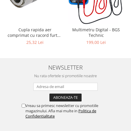
Cupla rapida aer
Multimetru Digital - BGS
comprimat cu racord furtun
Technic
8 mm (5/16") | SUA / Franta
25,32 Lei
199,00 Lei
NEWSLETTER
Nu rata ofertele si promotiile noastre
Vreau sa primesc newsletter cu promotiile
magazinului. Afla mai multe in
Politica de
Confidentialitate