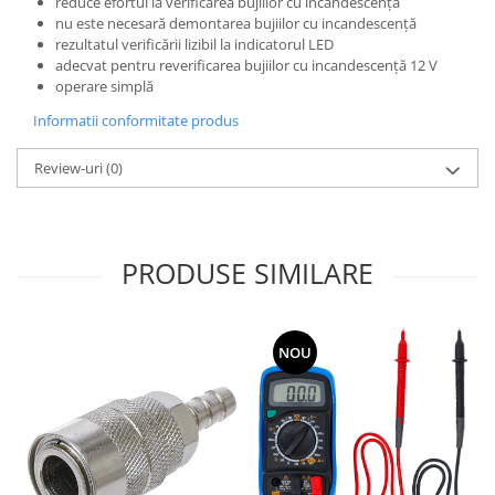
reduce efortul la verificarea bujiilor cu incandescenţă
nu este necesară demontarea bujiilor cu incandescenţă
rezultatul verificării lizibil la indicatorul LED
adecvat pentru reverificarea bujiilor cu incandescenţă 12 V
operare simplă
Informatii conformitate produs
Review-uri
(0)
PRODUSE SIMILARE
NOU