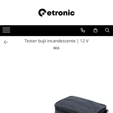
Tester bujii incandescente | 12 V
BGS