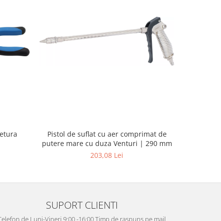
NOU
Pistol de suflat cu aer comprimat de
Set de Ca
ietura
putere mare cu duza Venturi | 290 mm
203,08 Lei
SUPORT CLIENTI
Telefon de Luni-Vineri 9:00 -16:00 Timp de raspuns pe mail