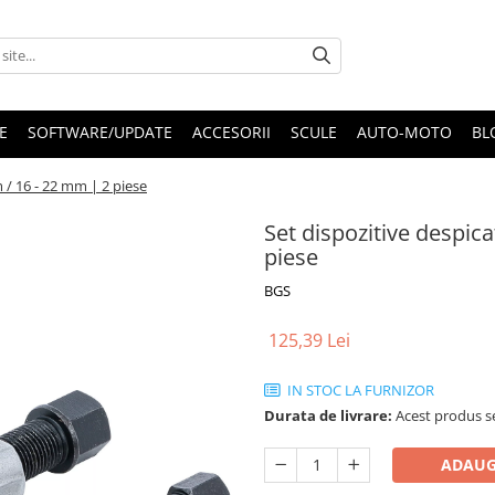
E
SOFTWARE/UPDATE
ACCESORII
SCULE
AUTO-MOTO
BL
m / 16 - 22 mm | 2 piese
Set dispozitive despica
piese
BGS
125,39 Lei
IN STOC LA FURNIZOR
Durata de livrare:
Acest produs se
ADAUG