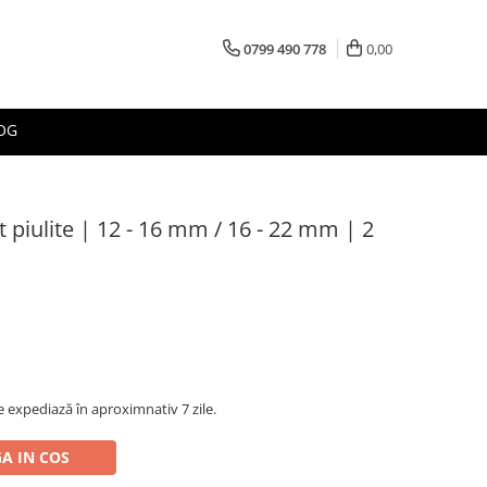
0799 490 778
0,00
OG
t piulite | 12 - 16 mm / 16 - 22 mm | 2
 expediază în aproximnativ 7 zile.
A IN COS