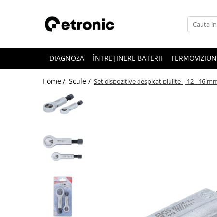
DIAGNOZA
ÎNTREȚINERE BATERII
TERMOVIZIUN
Home /
Scule /
Set dispozitive despicat piulite | 12 - 16 m