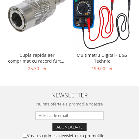
Cupla rapida aer
Multimetru Digital - BGS
comprimat cu racord furtun
Technic
8 mm (5/16") | SUA / Franta
25,30 Lei
199,00 Lei
NEWSLETTER
Nu rata ofertele si promotiile noastre
Vreau sa primesc newsletter cu promotiile