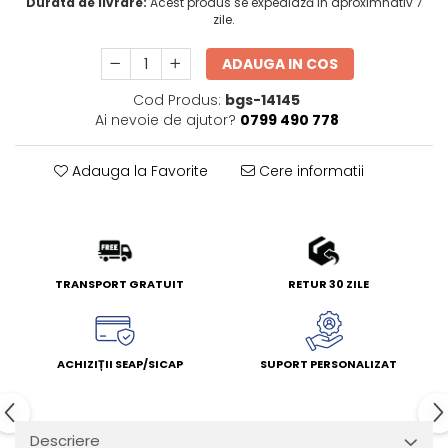
Durata de livrare:
Acest produs se expediază în aproximnativ 7
zile.
ADAUGA IN COS
Cod Produs:
bgs-14145
Ai nevoie de ajutor?
0799 490 778
Adauga la Favorite
Cere informatii
TRANSPORT GRATUIT
RETUR 30 ZILE
ACHIZIȚII SEAP/SICAP
SUPORT PERSONALIZAT
Descriere