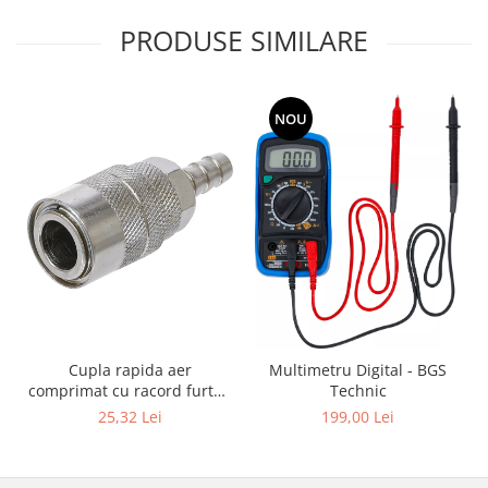
PRODUSE SIMILARE
NOU
Cupla rapida aer
Multimetru Digital - BGS
comprimat cu racord furtun
Technic
8 mm (5/16") | SUA / Franta
25,32 Lei
199,00 Lei