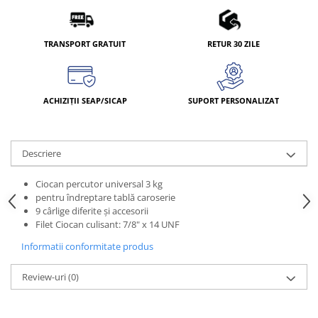
TRANSPORT GRATUIT
RETUR 30 ZILE
ACHIZIȚII SEAP/SICAP
SUPORT PERSONALIZAT
Descriere
Ciocan percutor universal 3 kg
pentru îndreptare tablă caroserie
9 cârlige diferite şi accesorii
Filet Ciocan culisant: 7/8" x 14 UNF
Informatii conformitate produs
Review-uri
(0)