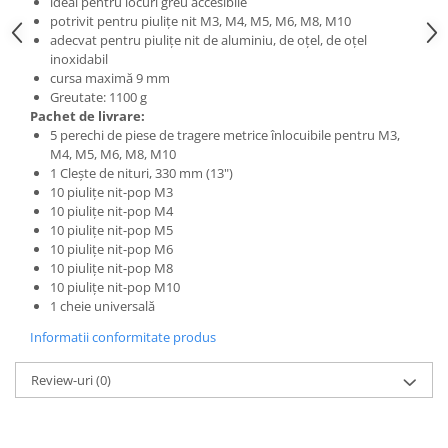
ideal pentru locuri greu accesibile
potrivit pentru piuliţe nit M3, M4, M5, M6, M8, M10
adecvat pentru piuliţe nit de aluminiu, de oţel, de oţel
inoxidabil
cursa maximă 9 mm
Greutate: 1100 g
Pachet de livrare:
5 perechi de piese de tragere metrice înlocuibile pentru M3,
M4, M5, M6, M8, M10
1 Cleşte de nituri, 330 mm (13")
10 piuliţe nit-pop M3
10 piuliţe nit-pop M4
10 piuliţe nit-pop M5
10 piuliţe nit-pop M6
10 piuliţe nit-pop M8
10 piuliţe nit-pop M10
1 cheie universală
Informatii conformitate produs
Review-uri
(0)