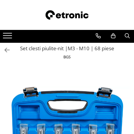
Set clesti piulite-nit |M3 - M10 | 68 piese
BGS