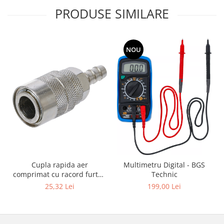
PRODUSE SIMILARE
NOU
Cupla rapida aer
Multimetru Digital - BGS
comprimat cu racord furtun
Technic
8 mm (5/16") | SUA / Franta
25,32 Lei
199,00 Lei