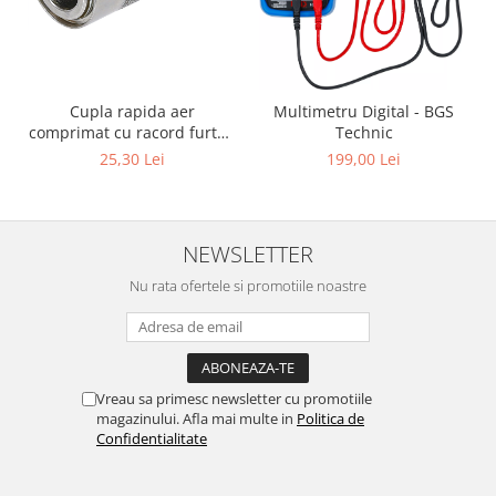
Cupla rapida aer
Multimetru Digital - BGS
comprimat cu racord furtun
Technic
8 mm (5/16") | SUA / Franta
25,30 Lei
199,00 Lei
NEWSLETTER
Nu rata ofertele si promotiile noastre
Vreau sa primesc newsletter cu promotiile
magazinului. Afla mai multe in
Politica de
Confidentialitate