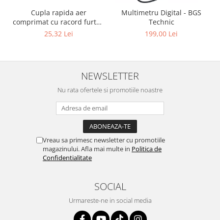
Cupla rapida aer
Multimetru Digital - BGS
comprimat cu racord furtun
Technic
8 mm (5/16") | SUA / Franta
25,32 Lei
199,00 Lei
NEWSLETTER
Nu rata ofertele si promotiile noastre
Vreau sa primesc newsletter cu promotiile
magazinului. Afla mai multe in
Politica de
Confidentialitate
SOCIAL
Urmareste-ne in social media