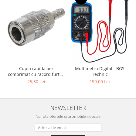
Cupla rapida aer
Multimetru Digital - BGS
comprimat cu racord furtun
Technic
8 mm (5/16") | SUA / Franta
25,30 Lei
199,00 Lei
NEWSLETTER
Nu rata ofertele si promotiile noastre