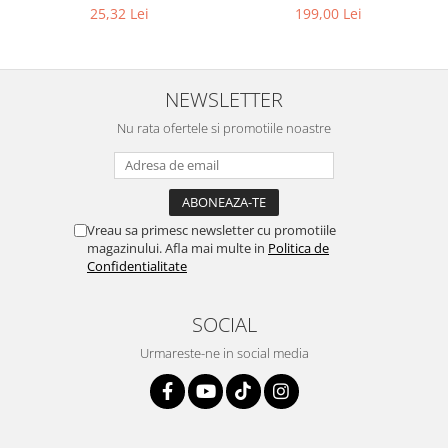
8 mm (5/16") | SUA / Franta
25,32 Lei
199,00 Lei
NEWSLETTER
Nu rata ofertele si promotiile noastre
Vreau sa primesc newsletter cu promotiile
magazinului. Afla mai multe in
Politica de
Confidentialitate
SOCIAL
Urmareste-ne in social media