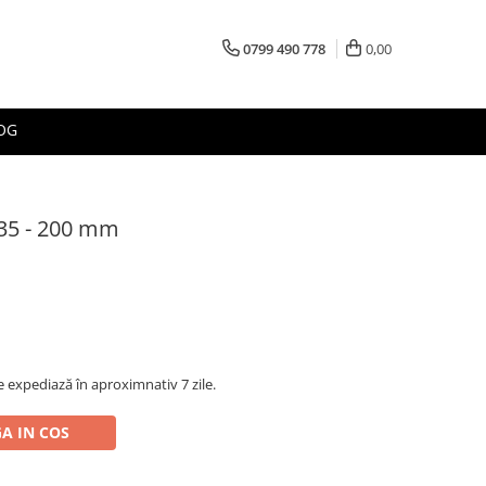
0799 490 778
0,00
OG
 35 - 200 mm
 expediază în aproximnativ 7 zile.
A IN COS