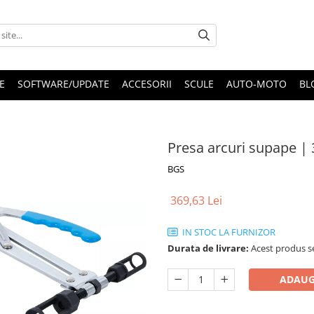
E
SOFTWARE/UPDATE
ACCESORII
SCULE
AUTO-MOTO
BL
Presa arcuri supape |
BGS
369,63 Lei
IN STOC LA FURNIZOR
Durata de livrare:
Acest produs se
ADAUG