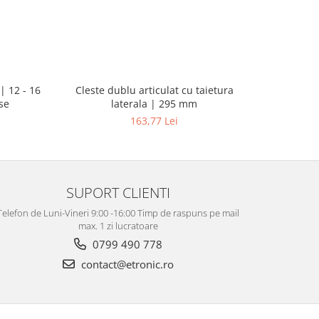
| 12 - 16
Pistol d
Cleste dublu articulat cu taietura
se
putere ma
laterala | 295 mm
163,77 Lei
SUPORT CLIENTI
Telefon de Luni-Vineri 9:00 -16:00 Timp de raspuns pe mail
max. 1 zi lucratoare
0799 490 778
contact@etronic.ro