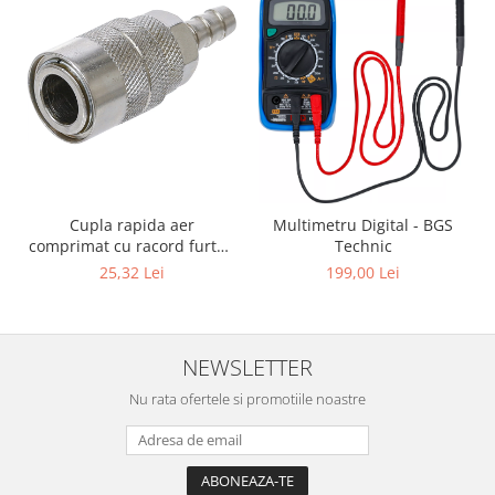
Cupla rapida aer
Multimetru Digital - BGS
comprimat cu racord furtun
Technic
8 mm (5/16") | SUA / Franta
25,32 Lei
199,00 Lei
NEWSLETTER
Nu rata ofertele si promotiile noastre